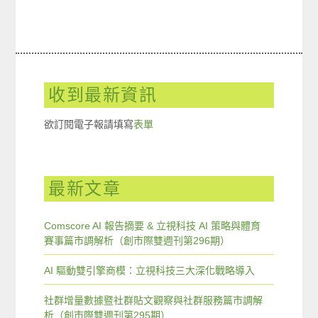
收到最新資訊
欲訂閱電子報請填寫
表單
最新文章
Comscore AI 報告摘要 & 立視科技 AI 策略與體育
賽事篇市調解析（創市際雙週刊第296期）
AI 驅動雙引擎商模：立視科技三大深化戰略導入
社群增量數據暨社群貼文觀察與社群服務篇市調解
析（創市際雙週刊第295期）