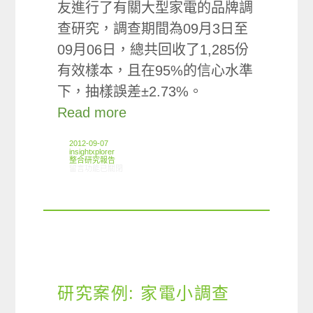
友進行了有關大型家電的品牌調
查研究，調查期間為09月3日至
09月06日，總共回收了1,285份
有效樣本，且在95%的信心水準
下，抽樣誤差±2.73%。
Read more
2012-09-07
insightxplorer
整合研究報告
在〈研究案例:家電品牌小調查〉中
留言功能已關閉
研究案例: 家電小調查