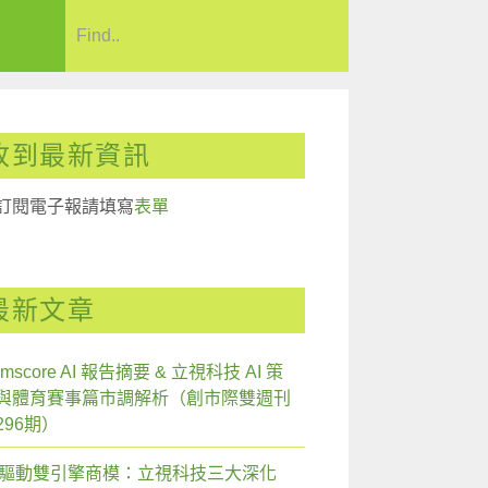
收到最新資訊
訂閱電子報請填寫
表單
最新文章
mscore AI 報告摘要 & 立視科技 AI 策
與體育賽事篇市調解析（創市際雙週刊
296期）
I 驅動雙引擎商模：立視科技三大深化