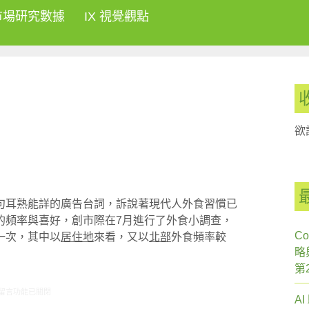
市場研究數據
IX 視覺觀點
欲
句耳熟能詳的廣告台詞，訴說著現代人外食習慣已
的頻率與喜好，創市際在7月進行了外食小調查，
Co
一次，其中以
居住地
來看，又以
北部
外食頻率較
略
第
在〈研究案例:外食小調查〉中
留言功能已關閉
A