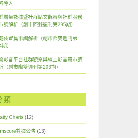
略導入
群增量數據暨社群貼文觀察與社群服務
市調解析（創市際雙週刊第295期）
戴裝置篇市調解析（創市際雙週刊第
94期）
流影音平台社群觀察與線上影音篇市調
析（創市際雙週刊第293期）
分類
atty Charts
(12)
omscore數據公告
(13)