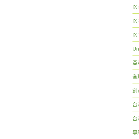
I
I
I
Un
亞
全
創
台
台
專