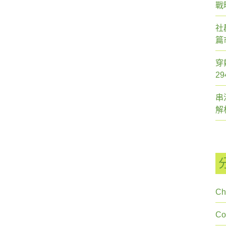
戰
社
篇
穿
2
串
解
Ch
C