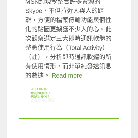
MSN到現今整合許多資源的
Skype，不但拉近人與人的距
離，方便的檔案傳輸功能與個性
化的貼圖更擄獲不少人的心。此
次觀察選定三大即時通訊軟體的
整體使用行為（Total Activity）
（註），分析即時通訊軟體的所
有使用情形，而非單純發送訊息
的數據。
Read more
2013-06-07
insightxplorer
網站流量分析
在〈ARO/MMX觀察:即時通訊軟體使用情形〉中
留言功能已關閉