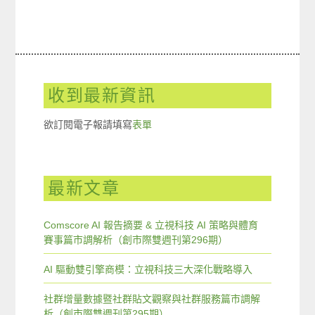
收到最新資訊
欲訂閱電子報請填寫
表單
最新文章
Comscore AI 報告摘要 & 立視科技 AI 策略與體育
賽事篇市調解析（創市際雙週刊第296期）
AI 驅動雙引擎商模：立視科技三大深化戰略導入
社群增量數據暨社群貼文觀察與社群服務篇市調解
析（創市際雙週刊第295期）