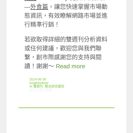
—
外食篇
，讓您快速掌握市場動
態資訊，有效瞭解網路市場並進
行精準行銷！
若欲取得詳細的雙週刊分析資料
或任何建議，歡迎您與我們聯
繫，創市際感謝您的支持與閱
讀！謝謝～
Read more
2014-06-30
insightxplorer
IX 雙週刊
,
整合研究報告
在〈創市際雙週刊第二十期 20140630〉中
留言功能已關閉