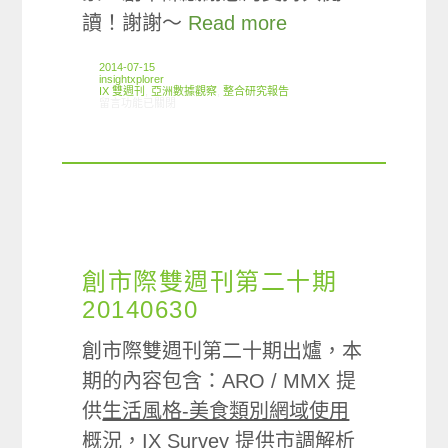
讀！謝謝～
Read more
2014-07-15
insightxplorer
IX 雙週刊
,
亞洲數據觀察
,
整合研究報告
在〈創市際雙週刊第二十一期 20140715〉中
留言功能已關閉
創市際雙週刊第二十期
20140630
創市際雙週刊第二十期出爐，本
期的內容包含：ARO / MMX 提
供
生活風格-美食類別網域使用
概況
，IX Survey 提供市調解析