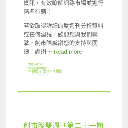
資訊，有效瞭解網路市場並進行
精準行銷！
若欲取得詳細的雙週刊分析資料
或任何建議，歡迎您與我們聯
繫，創市際感謝您的支持與閱
讀！謝謝～
Read more
2015-07-15
insightxplorer
IX 雙週刊
,
整合研究報告
在〈創市際雙週刊第四十四期 20150715〉中
留言功能已關閉
創市際雙週刊第二十一期