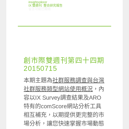
insightxplorer
IX 雙週刊
,
整合研究報告
在〈創市際雙週刊第五十期 20151015〉中
留言功能已關閉
創市際雙週刊第四十四期
20150715
本期主題為
社群服務調查與台灣
社群服務類型網站使用概況
，內
容以IX Survey調查結果及ARO
特有的comScore網站分析工具
相互補充，以期提供更完整的市
場分析，讓您快速掌握市場動態