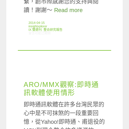
繫，創市際感謝您的支持與閱
讀！謝謝～
Read more
2014-04-15
insightxplorer
IX 雙週刊
,
整合研究報告
在〈創市際雙週刊第十五期 20140415〉中
留言功能已關閉
ARO/MMX觀察:即時通
訊軟體使用情形
即時通訊軟體在許多台灣民眾的
心中是不可抹煞的一段重要回
憶，從Yahoo!即時通、甫退役的