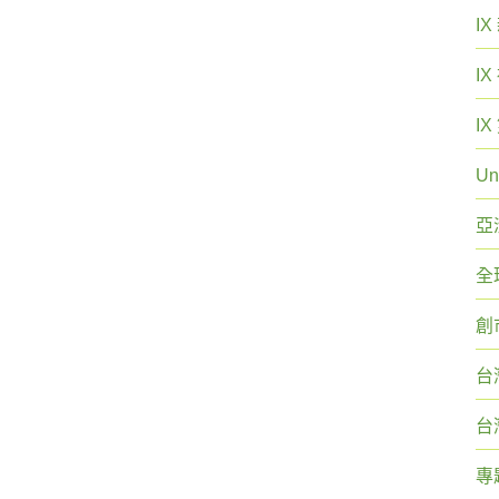
I
I
I
Un
亞
全
創
台
台
專