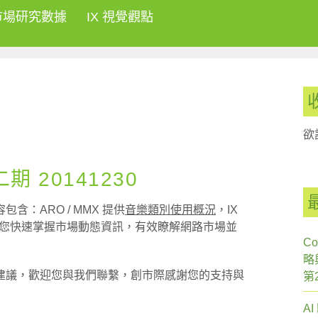
市場研究數據
IX 視覺觀點
欲
 20141230
：ARO / MMX 提供
音樂類別使用概況
，IX
您快速掌握市場動態資訊，有效瞭解網路市場並
Co
略
建議，歡迎您與我們聯繫，創市際感謝您的支持與
第
A