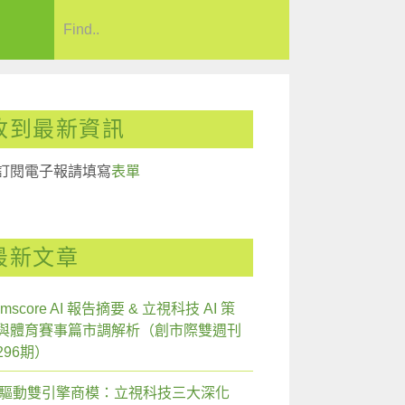
收到最新資訊
訂閱電子報請填寫
表單
最新文章
mscore AI 報告摘要 & 立視科技 AI 策
與體育賽事篇市調解析（創市際雙週刊
296期）
I 驅動雙引擎商模：立視科技三大深化