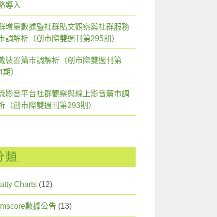
略導入
群增量數據暨社群貼文觀察與社群服務
市調解析（創市際雙週刊第295期）
戴裝置篇市調解析（創市際雙週刊第
94期）
流影音平台社群觀察與線上影音篇市調
析（創市際雙週刊第293期）
分類
atty Charts
(12)
omscore數據公告
(13)