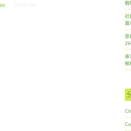
戰
在〈創市際雙週刊第三十二期 20141230〉中
報告
留言功能已關閉
社
篇
穿
2
串
解
Ch
C