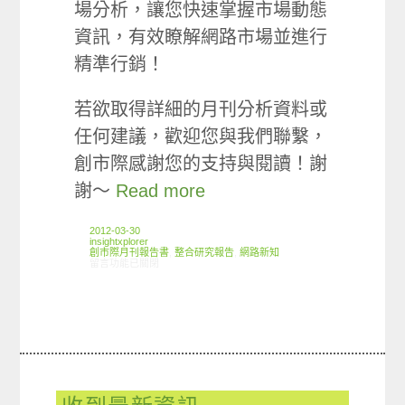
場分析，讓您快速掌握市場動態
資訊，有效瞭解網路市場並進行
精準行銷！
若欲取得詳細的月刊分析資料或
任何建議，歡迎您與我們聯繫，
創市際感謝您的支持與閱讀！謝
謝～
Read more
2012-03-30
insightxplorer
創市際月刊報告書
,
整合研究報告
,
網路新知
在〈2012.03 創市際月刊報告書〉中
留言功能已關閉