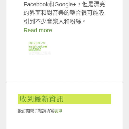
Facebook和Google+，但是漂亮
的界面和對音樂的整合很可能吸
引到不少音樂人和粉絲。
Read more
2012-09-28
insightxplorer
網路新知
在〈09/20-09/26網路新聞〉中
留言功能已關閉
收到最新資訊
欲訂閱電子報請填寫
表單