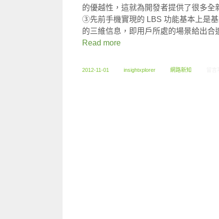
的優越性，這就為開發者提供了很多全
③先前手機實現的 LBS 功能基本上是基
的三維信息，即用戶所處的場景給出合
Read more
在〈1
2012-11-01
insightxplorer
網路新知
留言