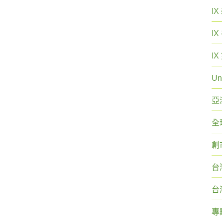
I
I
I
Un
亞
全
創
台
台
專