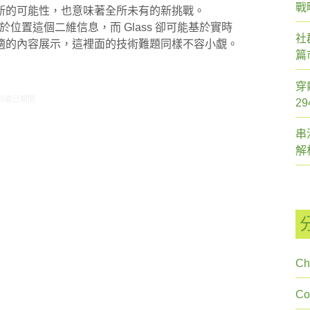
戰
新的可能性，也意味著全所未有的新挑戰。
於位置這個二維信息，而 Glass 卻可能基於實時
社
適的內容展示，這裡面的技術難題同樣不容小覷。
篇
穿
0/25-10/31網路新聞〉中
功能已關閉
2
串
解
Ch
C