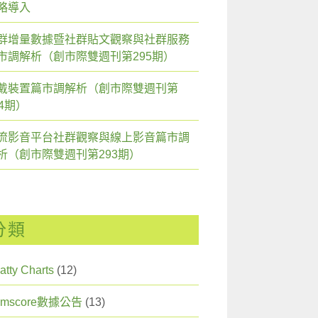
略導入
群增量數據暨社群貼文觀察與社群服務
市調解析（創市際雙週刊第295期）
戴裝置篇市調解析（創市際雙週刊第
94期）
流影音平台社群觀察與線上影音篇市調
析（創市際雙週刊第293期）
分類
atty Charts
(12)
omscore數據公告
(13)