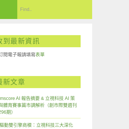
收到最新資訊
訂閱電子報請填寫
表單
最新文章
mscore AI 報告摘要 & 立視科技 AI 策
與體育賽事篇市調解析（創市際雙週刊
296期）
I 驅動雙引擎商模：立視科技三大深化