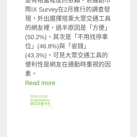
是有相當程度的依賴。依據創市
際IX Survey在2月進行的調查發
現，外出選擇搭乘大眾交通工具
的網友裡，過半原因是「方便」
(50.2%)，其次是「不用找停車
位」(46.8%)與「省錢」
(43.3%)。可見大眾交通工具的
便利性是網友在通勤時重視的因
素。
Read more
2010-12-03
insightxplorer
網站流量分析
在〈[ARO觀察]交通運輸網站使用狀況〉中
留言功能已關閉