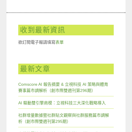
收到最新資訊
欲訂閱電子報請填寫
表單
最新文章
Comscore AI 報告摘要 & 立視科技 AI 策略與體育
賽事篇市調解析（創市際雙週刊第296期）
AI 驅動雙引擎商模：立視科技三大深化戰略導入
社群增量數據暨社群貼文觀察與社群服務篇市調解
析（創市際雙週刊第295期）