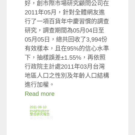
好，創市際市場研究顧問公司在
2011年05月，針對全體網友進
行了一項百貨年中慶習慣的調查
研究，調查期間為05月04日至
05月05日，總共回收了3,994份
有效樣本，且在95%的信心水準
下，抽樣誤差±1.55%，再依照
行政院主計處2011年03月台灣
地區人口之性別及年齡人口結構
進行加權。
Read more
2011-06-10
insightxplorer
整合研究報告
在〈研究案例:百貨年中慶小調查〉中
留言功能已關閉