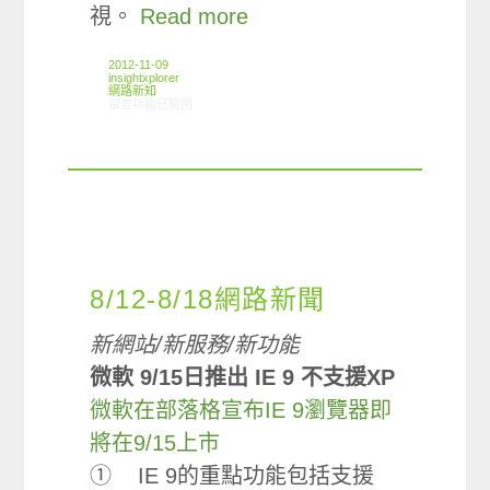
視。
Read more
2012-11-09
insightxplorer
網路新知
在〈11/01-11/07網路新聞〉中
留言功能已關閉
8/12-8/18網路新聞
新網站
/
新服務
/
新功能
微軟
9/15
日推出
IE 9
不支援
XP
微軟在部落格宣布IE 9瀏覽器即
將在9/15上市
① IE 9的重點功能包括支援