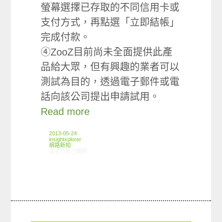
螢幕選擇已存取的不同信用卡或
支付方式，再點選「立即結帳」
完成付款。
④ZooZ目前尚未全面提供此產
品給大眾，但有興趣的業者可以
測試為目的，透過電子郵件或電
話向該公司提出申請試用。
Read more
2013-05-24
insightxplorer
網路新知
在〈05/16-05/22網路新聞〉中
留言功能已關閉