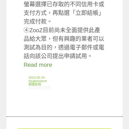
螢幕選擇已存取的不同信用卡或
支付方式，再點選「立即結帳」
完成付款。
④ZooZ目前尚未全面提供此產
品給大眾，但有興趣的業者可以
測試為目的，透過電子郵件或電
話向該公司提出申請試用。
Read more
2013-05-24
insightxplorer
網路新知
在〈05/16-05/22網路新聞〉中
留言功能已關閉