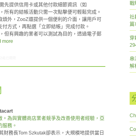
戰
，需先提供信用卡或其他付款細節資訊（如
完成後，所有的結帳活動只需一次點擊便可輕鬆完成。
社
煩外，ZooZ還提供一個便利的介面，讓用戶可
篇
支付方式，再點選「立即結帳」完成付款。
眾，但有興趣的業者可以測試為目的，透過電子郵
穿
 more
2
5/16-05/22網路新聞〉中
功能已關閉
串
解
聞
cart
Ch
敵。為與實體商店業者競爭及改善使用者經驗，亞
的服務。
C
財務長Tom Szkutak卻表示，大規模地提供當日