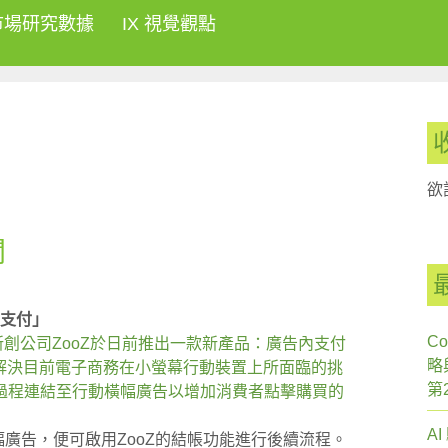
市場研究數據
IX 視覺觀點
欲
聞
內支付」
Co
的新創公司ZooZ於日前推出一款新產品：廣告內支付
略
希望透過解決目前電子商務在小螢幕行動裝置上所面臨的挑
第
過程連結至行動橫幅廣告以增加消費者點擊購買的
A
幅廣告，便可啟用ZooZ的結帳功能進行後續流程。