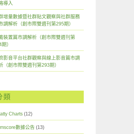
略導入
群增量數據暨社群貼文觀察與社群服務
市調解析（創市際雙週刊第295期）
戴裝置篇市調解析（創市際雙週刊第
94期）
流影音平台社群觀察與線上影音篇市調
析（創市際雙週刊第293期）
分類
atty Charts
(12)
omscore數據公告
(13)