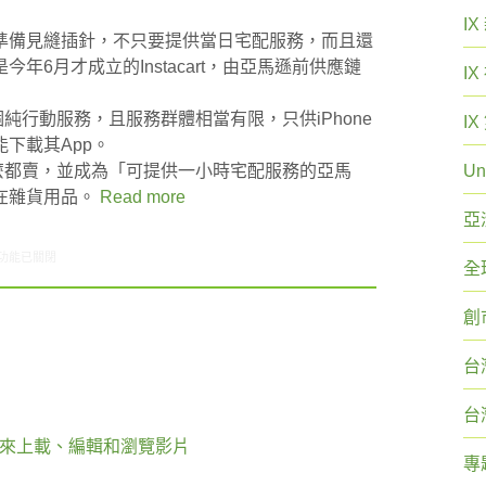
I
準備見縫插針，不只要提供當日宅配服務，而且還
6月才成立的Instacart，由亞馬遜前供應鏈
I
一個純行動服務，且服務群體相當有限，只供iPhone
I
下載其App。
有、什麼都賣，並成為「可提供一小時宅配服務的亞馬
Un
在雜貨用品。
Read more
亞
8/02-08/08網路新聞〉中
功能已關閉
全
創
台
台
可用來上載、編輯和瀏覽影片
專