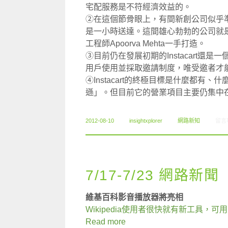
宅配服務是不符經濟效益的。
②在這個節骨眼上，有間新創公司似乎
是一小時送達。這間雄心勃勃的公司就是今年
工程師Apoorva Mehta一手打造。
③目前仍在發展初期的Instacart還是
用戶使用並採取邀請制度，唯受邀者才能
④Instacart的終極目標是什麼都
遜」。但目前它的營業項目主要仍集中
在〈0
2012-08-10
insightxplorer
網路新知
留言
7/17-7/23 網路新聞
維基百科影音播放器將亮相
Wikipedia使用者很快就有新工具，
Read more