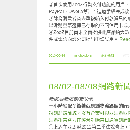
②首次使用ZooZ行動支付功能的用戶
PayPal、Dwolla等）。這道手續
③除為消費者省去重複輸入付款資訊的麻
以滑動螢幕選擇已存取的不同信用卡或
④ZooZ目前尚未全面提供此產品給大
件或電話向該公司提出申請試用。
Read
在〈0
2013-05-24
insightxplorer
網路新知
留言
08/02-08/08網路新
新網站/新服務/新功能
一小時宅配？衝著亞馬遜物流踢館的Insta
說到網路商城，沒有企業可與亞馬遜匹
馬遜相當努力在經營訂購當日送貨到府
①上周在亞馬遜2012第二季法說會上，其