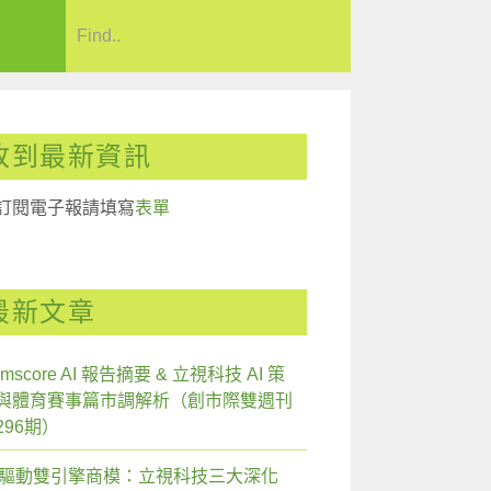
收到最新資訊
訂閱電子報請填寫
表單
最新文章
mscore AI 報告摘要 & 立視科技 AI 策
與體育賽事篇市調解析（創市際雙週刊
296期）
I 驅動雙引擎商模：立視科技三大深化