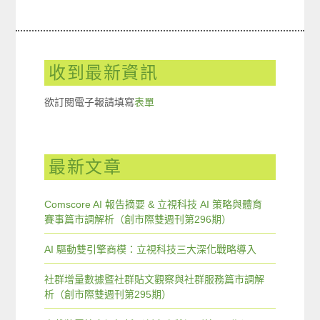
收到最新資訊
欲訂閱電子報請填寫
表單
最新文章
Comscore AI 報告摘要 & 立視科技 AI 策略與體育
賽事篇市調解析（創市際雙週刊第296期）
AI 驅動雙引擎商模：立視科技三大深化戰略導入
社群增量數據暨社群貼文觀察與社群服務篇市調解
析（創市際雙週刊第295期）