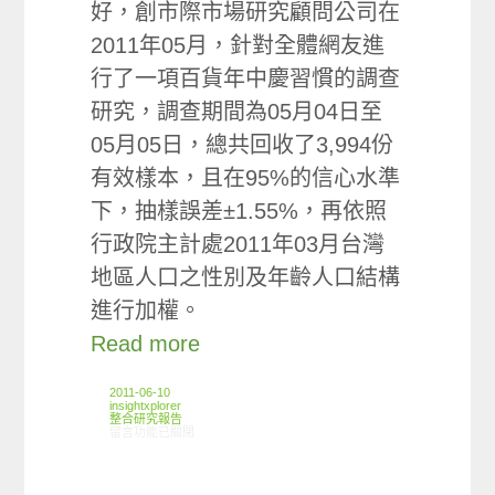
好，創市際市場研究顧問公司在
2011年05月，針對全體網友進
行了一項百貨年中慶習慣的調查
研究，調查期間為05月04日至
05月05日，總共回收了3,994份
有效樣本，且在95%的信心水準
下，抽樣誤差±1.55%，再依照
行政院主計處2011年03月台灣
地區人口之性別及年齡人口結構
進行加權。
Read more
2011-06-10
insightxplorer
整合研究報告
在〈研究案例:百貨年中慶小調查〉中
留言功能已關閉