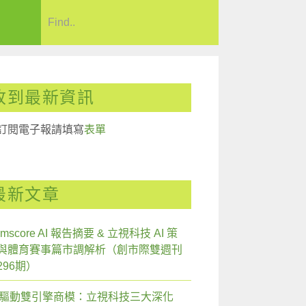
收到最新資訊
訂閱電子報請填寫
表單
最新文章
mscore AI 報告摘要 & 立視科技 AI 策
與體育賽事篇市調解析（創市際雙週刊
296期）
I 驅動雙引擎商模：立視科技三大深化