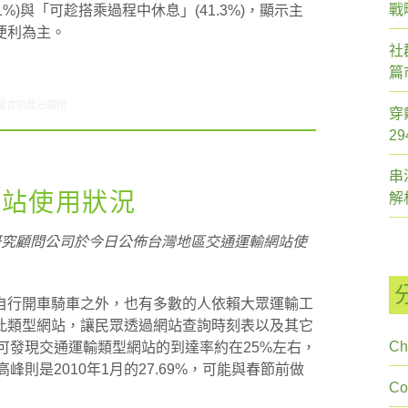
戰
.1%)與「可趁搭乘過程中休息」(41.3%)，顯示主
便利為主。
社
篇
在〈ARO觀察:交通運輸類別網站使用狀況〉中
留言功能已關閉
穿
2
串
網站使用狀況
解
研究顧問公司於今日公佈台灣地區交通運輸網站使
自行開車騎車之外，也有多數的人依賴大眾運輸工
此類型網站，讓民眾透過網站查詢時刻表以及其它
Ch
可發現交通運輸類型網站的到達率約在25%左右，
率高峰則是2010年1月的27.69%，可能與春節前做
C