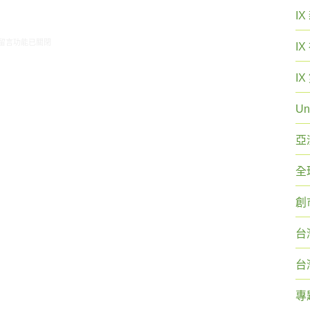
I
在〈ARO觀察:交通運輸網站使用狀況〉中
留言功能已關閉
I
I
Un
亞
全
創
台
台
專