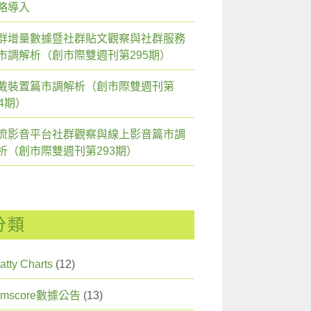
略導入
群增量數據暨社群貼文觀察與社群服務
市調解析（創市際雙週刊第295期）
戴裝置篇市調解析（創市際雙週刊第
94期）
流影音平台社群觀察與線上影音篇市調
析（創市際雙週刊第293期）
分類
atty Charts
(12)
omscore數據公告
(13)