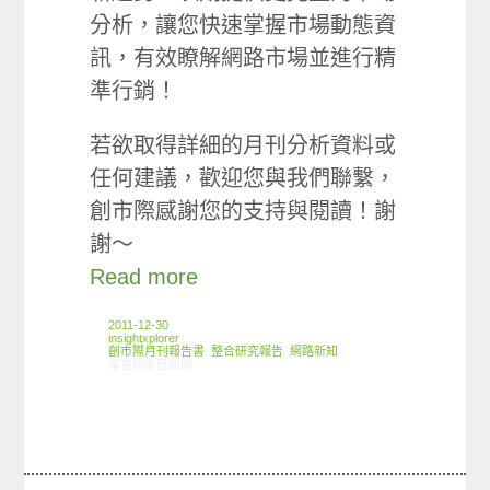
分析，讓您快速掌握市場動態資
訊，有效瞭解網路市場並進行精
準行銷！
若欲取得詳細的月刊分析資料或
任何建議，歡迎您與我們聯繫，
創市際感謝您的支持與閱讀！謝
謝～
Read more
2011-12-30
insightxplorer
創市際月刊報告書
,
整合研究報告
,
網路新知
在〈2011.11 創市際月刊報告書〉中
留言功能已關閉