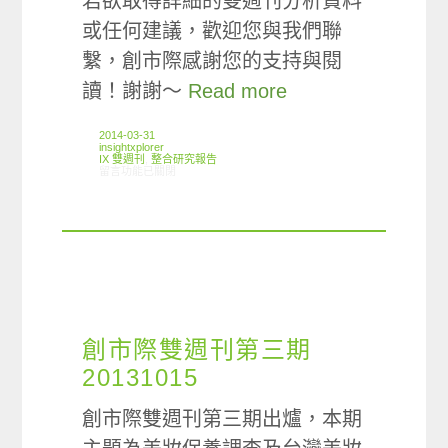
若欲取得詳細的雙週刊分析資料
或任何建議，歡迎您與我們聯
繫，創市際感謝您的支持與閱
讀！謝謝～
Read more
2014-03-31
insightxplorer
IX 雙週刊
,
整合研究報告
在〈創市際雙週刊第十四期 20140331〉中
留言功能已關閉
創市際雙週刊第三期
20131015
創市際雙週刊第三期出爐，本期