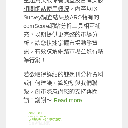
主題為
美妝保養調查及台灣美妝
相關網站使用概況
，內容以IX
Survey調查結果及ARO特有的
comScore網站分析工具相互補
充，以期提供更完整的市場分
析，讓您快速掌握市場動態資
訊，有效瞭解網路市場並進行精
準行銷！
若欲取得詳細的雙週刊分析資料
或任何建議，歡迎您與我們聯
繫，創市際感謝您的支持與閱
讀！謝謝～
Read more
2013-10-15
insightxplorer
IX 雙週刊
,
整合研究報告
在〈創市際雙週刊第三期 20131015〉中
留言功能已關閉