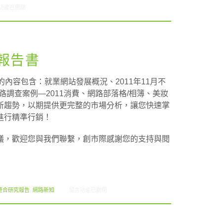
8/23-08/29網路新聞〉中
功能已關閉
刊報告書
內容包含：就業網站發展概況、2011年11月不
供網路調查案例—2011消費、網路部落格/相簿、美妝
新趨勢，以期提供更完整的市場分析，讓您快速掌
進行精準行銷！
議，歡迎您與我們聯繫，創市際感謝您的支持與閱
在〈2011.11 創市際月刊報告書〉中
整合研究報告
,
網路新知
留言功能已關閉