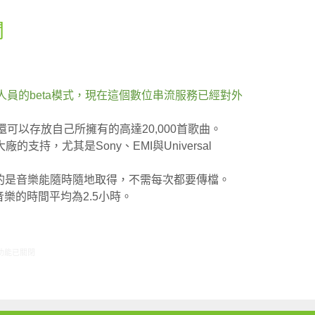
聞
測試人員的beta模式，現在這個數位串流服務已經對外
c，還可以存放自己所擁有的高達20,000首歌曲。
持，尤其是Sony、EMI與Universal
最愛的是音樂能隨時隨地取得，不需每次都要傳檔。
流音樂的時間平均為2.5小時。
1/17-11/23網路新聞〉中
功能已關閉