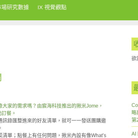
市場研究數據
IX 視覺觀點
欲
聞
Co
大家的需求嗎？由宸海科技推出的揪米Jome，
略
動訂餐。
第
通訊錄匯整進來的好友清單，就可一一發送團購邀
。
A
清單；點餐上有任何問題，揪米內設有像What’s