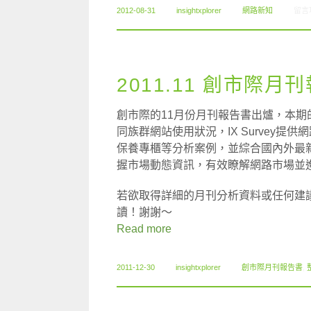
在〈0
2012-08-31
insightxplorer
網路新知
留言
2011.11 創市際月
創市際的11月份月刊報告書出爐，本期的
同族群網站使用狀況，IX Survey提
保養專櫃等分析案例，並綜合國內外最
握市場動態資訊，有效瞭解網路市場並
若欲取得詳細的月刊分析資料或任何建
讀！謝謝～
Read more
2011-12-30
insightxplorer
創市際月刊報告書
,