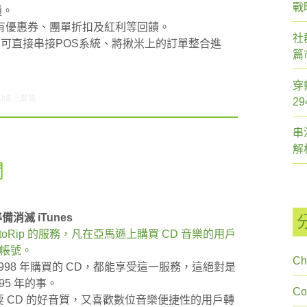
戰
通。
有優惠券、團單折扣及紅利等回饋。
社
可直接串接POS系統、將揪米上的訂單整合進
篇
穿
2/21-02/27網路新聞〉中
功能已關閉
2
串
解
聞
備消滅 iTunes
utoRip 的服務，凡在亞馬遜上購買 CD 音樂的用戶
雲帳號。
Ch
998 年購買的 CD，都能享受這一服務，這絕對是
5 年的事。
C
想要 CD 的好音質，又喜歡數位音樂便捷性的用戶轉