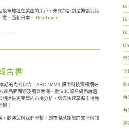
I
且帳單地址在美國的用戶，未來的計劃是擴張到其
、意、西和日本。
Read more
I
I
1/10-01/16網路新聞〉中
功能已關閉
Un
亞
刊報告書
全
創
本期的內容包含：ARO / MMX 提供科技資訊網站
析—科技產品面面觀及調查案例—數位3C資訊網路論壇
台
以期提供更完整的市場分析，讓您快速掌握市場動
行銷！
台
議，歡迎您與我們聯繫，創市際感謝您的支持與閱
專