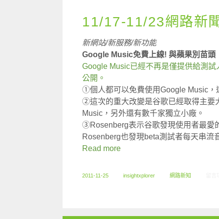
11/17-11/23網路新
新網站/新服務/新功能
Google Music免費上線! 與蘋果別苗頭
Google Music已經不再是僅提供給
公開。
①個人都可以免費使用Google Musi
②這次的重大改變是谷歌已經取得主要大廠的支
Music，另外還有數千家獨立小廠。
③Rosenberg表示谷歌發現使用者
Rosenberg也發現beta測試者每天串
Read more
在〈1
2011-11-25
insightxplorer
網路新知
留言