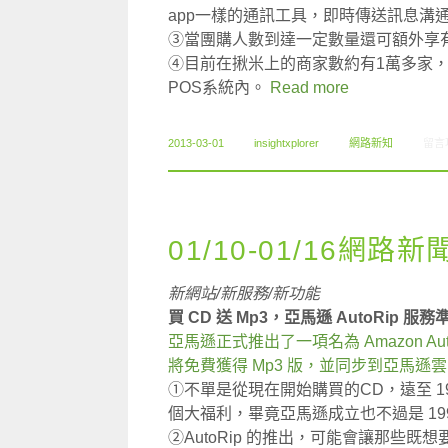
app一樣的通訊工具，即時傳送訊息溝
③當團購人數到達一定數量還可額外享
④目前在揪米上的商家數約有1萬多家，
POS系統內。
Read more
在〈0
2013-03-01
insightxplorer
網路新知
留言
01/10-01/16網路新
新網站/新服務/新功能
買 CD 送 Mp3，亞馬遜 AutoRip 服務準
亞馬遜正式推出了一項名為 Amazon A
將免費獲得 Mp3 版，並同步到亞馬遜
①不單是從現在開始購買的CD，遠至 1
個大福利，畢竟亞馬遜成立也不過是 199
②AutoRip 的推出，可能會讓那些既