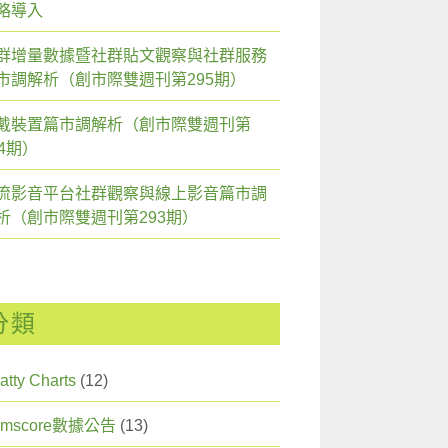
略導入
群增量數據暨社群貼文觀察與社群服務
市調解析（創市際雙週刊第295期）
戴裝置篇市調解析（創市際雙週刊第
94期）
流影音平台社群觀察與線上影音篇市調
析（創市際雙週刊第293期）
分類
atty Charts
(12)
omscore數據公告
(13)