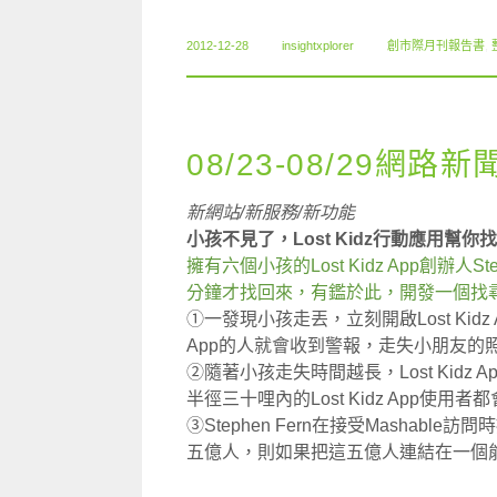
2012-12-28
insightxplorer
創市際月刊報告書
,
08/23-08/29網路新
新網站/新服務/新功能
小孩不見了，Lost Kidz行動應用幫你
擁有六個小孩的Lost Kidz App創辦人
分鐘才找回來，有鑑於此，開發一個找尋
①一發現小孩走丟，立刻開啟Lost Kidz
App的人就會收到警報，走失小朋友的
②隨著小孩走失時間越長，Lost Kid
半徑三十哩內的Lost Kidz App使
③Stephen Fern在接受Mashable訪
五億人，則如果把這五億人連結在一個能