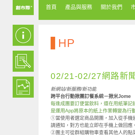
首頁
產品與服務
關於我們
HP
02/21-02/27網路新
新網站/新服務/新功能
跨平台行動揪團訂餐系統－揪米Jome
每逢成團要訂便當飲料，還在用紙筆記錄
是運用App將原本的紙上作業轉變為行
①當使用者選定商品開團，加入從手機
請通知，對方也能立即在手機上做回應
②團主可從群組購物車查看其他人的點菜