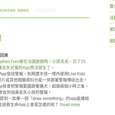
整
在〈2012.12 創市際月刊報告書〉中
整合研究報告
,
網路新知
留言功能已關閉
活
網
聞
網
找回來
Stephen Fern曾在法國旅遊時，小孩走丟，花了25
走失兒童的App想法誕生了。
 App發送警報，則周遭半徑一哩內使用Lost Kidz
照片或其他相關資料也能一併跟著警報傳送出去。
z App就會把警報範圍跟著擴大，超過兩個小時之後，
用者都會收到協尋走失小孩的警報。
問時提到，如果一個「draw something」的app能連結
拯救生命App上會是怎樣的呢？
Read more