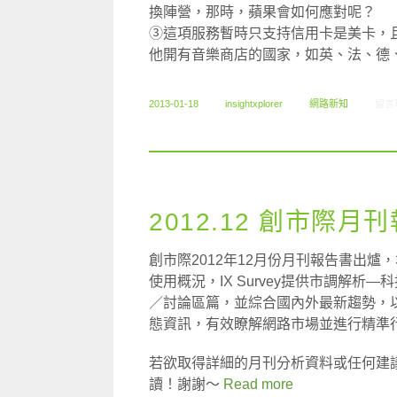
換陣營，那時，蘋果會如何應對呢？
③這項服務暫時只支持信用卡是美卡，
他開有音樂商店的國家，如英、法、德
在〈0
2013-01-18
insightxplorer
網路新知
留言
2012.12 創市際月
創市際2012年12月份月刊報告書出爐，
使用概況，IX Survey提供市調解
／討論區篇，並綜合國內外最新趨勢，
態資訊，有效瞭解網路市場並進行精準
若欲取得詳細的月刊分析資料或任何建
讀！謝謝～
Read more