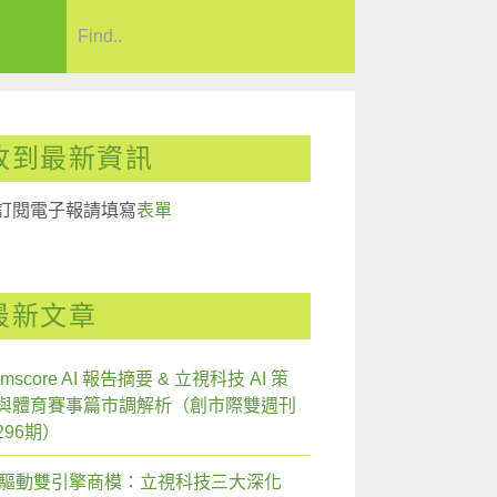
收到最新資訊
訂閱電子報請填寫
表單
最新文章
mscore AI 報告摘要 & 立視科技 AI 策
與體育賽事篇市調解析（創市際雙週刊
296期）
I 驅動雙引擎商模：立視科技三大深化