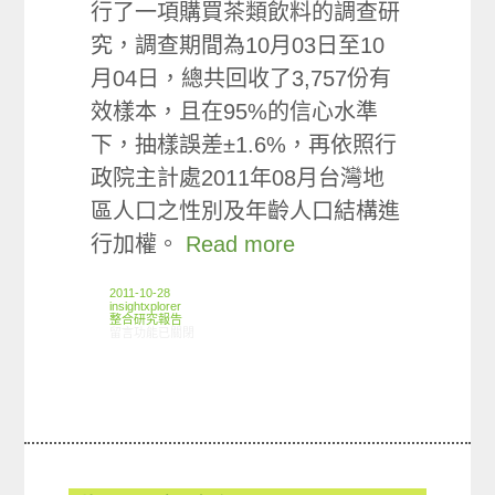
行了一項購買茶類飲料的調查研
究，調查期間為10月03日至10
月04日，總共回收了3,757份有
效樣本，且在95%的信心水準
下，抽樣誤差±1.6%，再依照行
政院主計處2011年08月台灣地
區人口之性別及年齡人口結構進
行加權。
Read more
2011-10-28
insightxplorer
整合研究報告
在〈研究案例:茶類飲料小調查〉中
留言功能已關閉