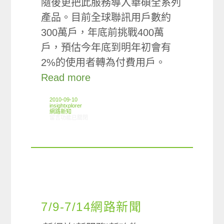
隨後更把此服務導入華碩全系列
產品。目前全球聯訊用戶數約
300萬戶，年底前挑戰400萬
戶，預估今年底到明年初會有
2%的使用者轉為付費用戶。
Read more
2010-09-10
insightxplorer
網路新知
在〈9/2-9/7網路新聞〉中
留言功能已關閉
7/9-7/14網路新聞