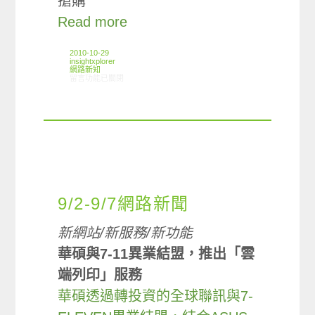
搶購
Read more
2010-10-29
insightxplorer
網路新知
在〈10/21-10/27網路新聞〉中
留言功能已關閉
9/2-9/7網路新聞
新網站/新服務/新功能
華碩與7-11異業結盟，推出「雲
端列印」服務
華碩透過轉投資的全球聯訊與7-