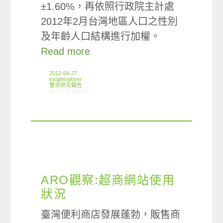
±1.60%，再依照行政院主計處
2012年2月台灣地區人口之性別
及年齡人口結構進行加權。
Read more
2012-04-27
insightxplorer
整合研究報告
在〈研究案例:咖啡小調查〉中
留言功能已關閉
ARO觀察:超商網站使用
狀況
臺灣便利商店發展蓬勃，販售商