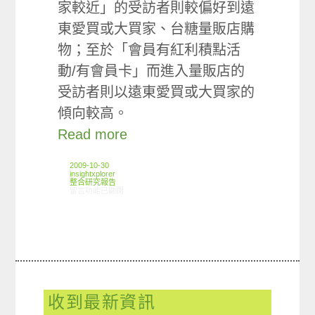
家較近」的受訪者則較偏好到遠
東愛買或大買家、台糖量販店購
物；至於「會員有紅利積點活
動/有會員卡」而進入量販店的
受訪者則以遠東愛買或大買家的
傾向較高。
Read more
2009-10-30
insightxplorer
整合研究報告
在〈研究案例:實體商店購物小調查〉中
留言功能已關閉
收到最新資訊