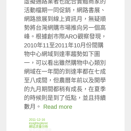
虛擬通路業者也配合實體商家的
活動檔期一同促銷，網路書展、
網路旅展到線上資訊月，無疑順
勢將台灣網購市場推向另一個高
峰。根據創市際ARO觀察發現，
2010年11至2011年10月份間購
物中心網域到達率趨勢如下圖
一，可以看出雖然購物中心類別
網域在一年間的到達率都在七成
至八成間，但農曆年前以及開學
的九月期間都稍有成長，在夏季
的時候則是到了低點，並且持續
數月。
Read more
2011-12-16
insightxplorer
網站流量分析
在〈ARO觀察:台灣購物中心網站使用概況〉中
留言功能已關閉