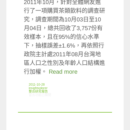
2011年10月，針對全體網友進
行了一項購買茶類飲料的調查研
究，調查期間為10月03日至10
月04日，總共回收了3,757份有
效樣本，且在95%的信心水準
下，抽樣誤差±1.6%，再依照行
政院主計處2011年08月台灣地
區人口之性別及年齡人口結構進
行加權。
Read more
2011-10-28
insightxplorer
整合研究報告
在〈研究案例:茶類飲料小調查〉中
留言功能已關閉