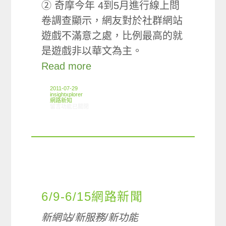
② 奇摩今年 4到5月進行線上問
卷調查顯示，網友對於社群網站
遊戲不滿意之處，比例最高的就
是遊戲非以華文為主。
Read more
2011-07-29
insightxplorer
網路新知
在〈7/20-7/27網路新聞〉中
留言功能已關閉
6/9-6/15網路新聞
新網站/新服務/新功能