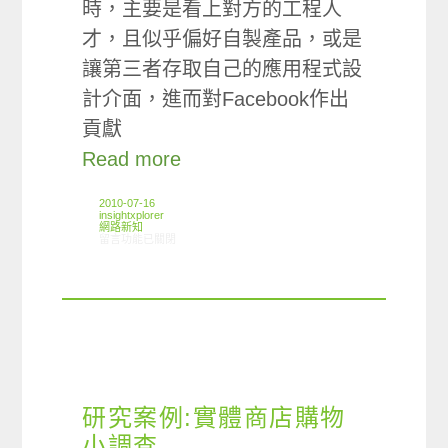
時，主要是看上對方的工程人
才，且似乎偏好自製產品，或是
讓第三者存取自己的應用程式設
計介面，進而對Facebook作出
貢獻
Read more
2010-07-16
insightxplorer
網路新知
在〈7/9-7/14網路新聞〉中
留言功能已關閉
研究案例:實體商店購物
小調查