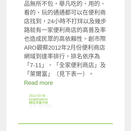
品無所不包，舉凡吃的、用的、
看的、玩的通通都可以在便利商
店找到，24小時不打烊以及幾步
路就有一家便利商店的高普及率
也造成民眾的高依賴性。創市際
ARO觀察2012年2月份便利商店
網域到達率排行，排名依序為
「7-11」、「全家便利商店」及
「萊爾富」（見下表一）。
Read more
2012-03-30
insightxplorer
網站流量分析
在〈ARO觀察:超商網站使用狀況〉中
留言功能已關閉