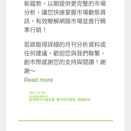
新趨勢，以期提供更完整的市場
分析，讓您快速掌握市場動態資
訊，有效瞭解網路市場並進行精
準行銷！
若欲取得詳細的月刊分析資料或
任何建議，歡迎您與我們聯繫，
創市際感謝您的支持與閱讀！謝
謝～
Read more
2011-12-30
insightxplorer
創市際月刊報告書
,
整合研究報告
,
網路新知
在〈2011.11 創市際月刊報告書〉中
留言功能已關閉