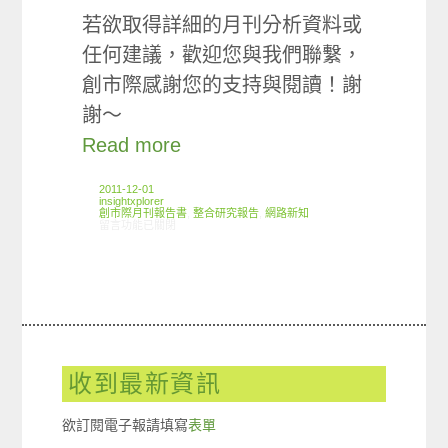
若欲取得詳細的月刊分析資料或
任何建議，歡迎您與我們聯繫，
創市際感謝您的支持與閱讀！謝
謝～
Read more
2011-12-01
insightxplorer
創市際月刊報告書
,
整合研究報告
,
網路新知
在〈2011.10 創市際月刊報告書〉中
留言功能已關閉
收到最新資訊
欲訂閱電子報請填寫
表單