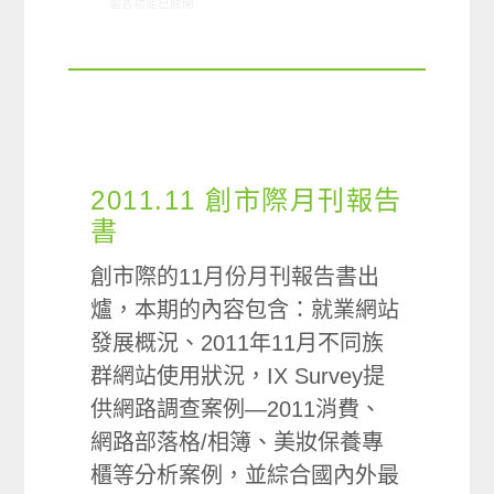
在〈ARO/MMX觀察:亞太五地美容時尚社群使用情形〉中
留言功能已關閉
2011.11 創市際月刊報告
書
創市際的11月份月刊報告書出
爐，本期的內容包含：就業網站
發展概況、2011年11月不同族
群網站使用狀況，IX Survey提
供網路調查案例—2011消費、
網路部落格/相簿、美妝保養專
櫃等分析案例，並綜合國內外最