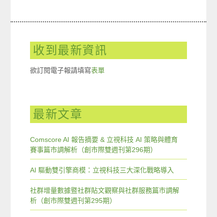
收到最新資訊
欲訂閱電子報請填寫
表單
最新文章
Comscore AI 報告摘要 & 立視科技 AI 策略與體育
賽事篇市調解析（創市際雙週刊第296期）
AI 驅動雙引擎商模：立視科技三大深化戰略導入
社群增量數據暨社群貼文觀察與社群服務篇市調解
析（創市際雙週刊第295期）