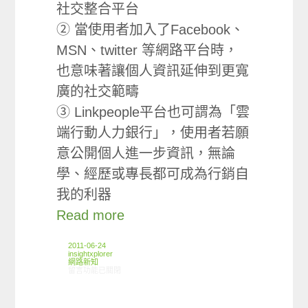
社交整合平台
② 當使用者加入了Facebook、
MSN、twitter 等網路平台時，
也意味著讓個人資訊延伸到更寬
廣的社交範疇
③ Linkpeople平台也可謂為「雲
端行動人力銀行」，使用者若願
意公開個人進一步資訊，無論
學、經歷或專長都可成為行銷自
我的利器
Read more
2011-06-24
insightxplorer
網路新知
在〈06/16-06/22網路新聞〉中
留言功能已關閉