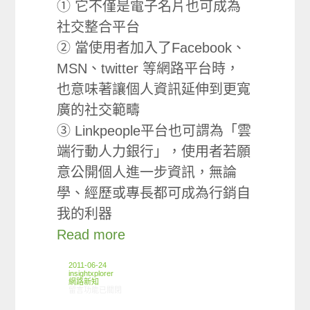
① 它不僅是電子名片也可成為
社交整合平台
② 當使用者加入了Facebook、
MSN、twitter 等網路平台時，
也意味著讓個人資訊延伸到更寬
廣的社交範疇
③ Linkpeople平台也可謂為「雲
端行動人力銀行」，使用者若願
意公開個人進一步資訊，無論
學、經歷或專長都可成為行銷自
我的利器
Read more
2011-06-24
insightxplorer
網路新知
在〈06/16-06/22網路新聞〉中
留言功能已關閉