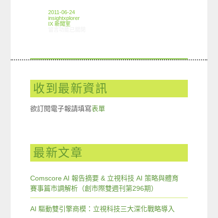
2011-06-24
insightxplorer
IX 新聞室
在〈近一成五網友已使用智慧型手機找屋看屋服務〉中
留言功能已關閉
收到最新資訊
欲訂閱電子報請填寫
表單
最新文章
Comscore AI 報告摘要 & 立視科技 AI 策略與體育
賽事篇市調解析（創市際雙週刊第296期）
AI 驅動雙引擎商模：立視科技三大深化戰略導入