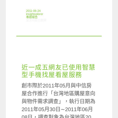
2011-06-24
insightxplorer
專題報告
在〈創市際電視購物篇〉中
留言功能已關閉
近一成五網友已使用智慧
型手機找屋看屋服務
創市際於2011年05月與中信房
屋合作進行「台灣地區購屋意向
與物件需求調查」，執行日期為
2011年05月30日∼2011年06月
08日，調查對象為台灣地區20