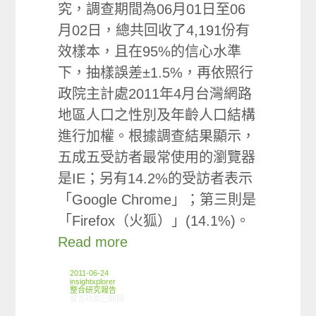
究，調查期間為06月01日至06
月02日，總共回收了4,191份有
效樣本，且在95%的信心水準
下，抽樣誤差±1.5%，再依照行
政院主計處2011年4月台灣網路
地區人口之性別及年齡人口結構
進行加權。根據調查結果顯示，
五成五受訪者最常使用的瀏覽器
是IE；另有14.2%的受訪者表示
「Google Chrome」；第三則是
「Firefox（火狐）」(14.1%)。
Read more
2011-06-24
insightxplorer
整合研究報告
在〈研究案例:工具列小調查〉中
留言功能已關閉