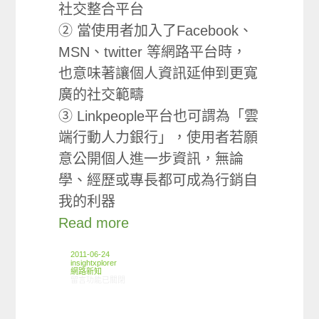
社交整合平台
② 當使用者加入了Facebook、
MSN、twitter 等網路平台時，
也意味著讓個人資訊延伸到更寬
廣的社交範疇
③ Linkpeople平台也可謂為「雲
端行動人力銀行」，使用者若願
意公開個人進一步資訊，無論
學、經歷或專長都可成為行銷自
我的利器
Read more
2011-06-24
insightxplorer
網路新知
在〈06/16-06/22網路新聞〉中
留言功能已關閉