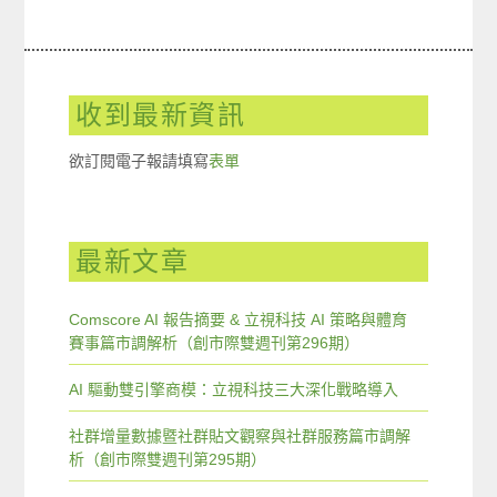
收到最新資訊
欲訂閱電子報請填寫
表單
最新文章
Comscore AI 報告摘要 & 立視科技 AI 策略與體育
賽事篇市調解析（創市際雙週刊第296期）
AI 驅動雙引擎商模：立視科技三大深化戰略導入
社群增量數據暨社群貼文觀察與社群服務篇市調解
析（創市際雙週刊第295期）