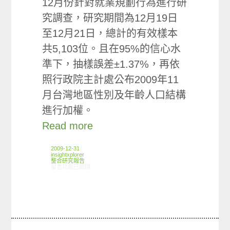
12月份針對就業規劃行為進行研
究調查，研究期間為12月19日
至12月21日，總計的有效樣本
共5,103位。且在95%的信心水
準下，抽樣誤差±1.37%，再依
照行政院主計處公布2009年11
月台灣地區性別及年齡人口結構
進行加權。
Read more
2009-12-31
insightxplorer
整合研究報告
在〈研究案例: 就業規劃小調查〉中
留言功能已關閉