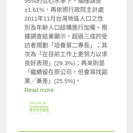
95%的信心水準下，抽樣誤差
±1.61%，再依照行政院主計處
2011年11月台灣地區人口之性
別及年齡人口結構進行加權。根
據調查結果顯示，超過三成的受
訪者規劃「培養第二專長」；其
次為「在目前工作上更努力以求
良好表現」(29.3%)；再來則是
「繼續留在原公司，但會尋找副
業／兼差」(25.5%)。
Read more
2012-01-20
insightxplorer
整合研究報告
在〈研究案例:人力銀行小調查〉中
留言功能已關閉