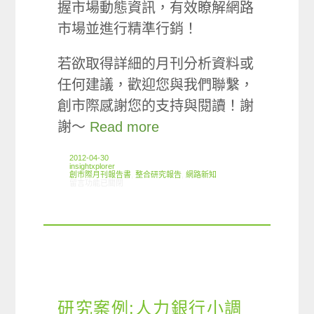
握市場動態資訊，有效瞭解網路
市場並進行精準行銷！
若欲取得詳細的月刊分析資料或
任何建議，歡迎您與我們聯繫，
創市際感謝您的支持與閱讀！謝
謝～
Read more
2012-04-30
insightxplorer
創市際月刊報告書
,
整合研究報告
,
網路新知
在〈2012.04 創市際月刊報告書〉中
留言功能已關閉
研究案例:人力銀行小調