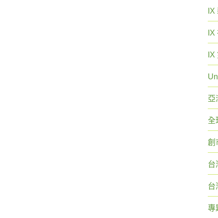
I
I
I
Un
亞
全
創
台
台
專