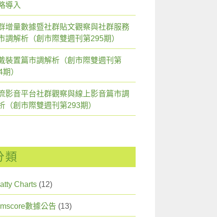
略導入
群增量數據暨社群貼文觀察與社群服務
市調解析（創市際雙週刊第295期）
戴裝置篇市調解析（創市際雙週刊第
94期）
流影音平台社群觀察與線上影音篇市調
析（創市際雙週刊第293期）
分類
atty Charts
(12)
omscore數據公告
(13)