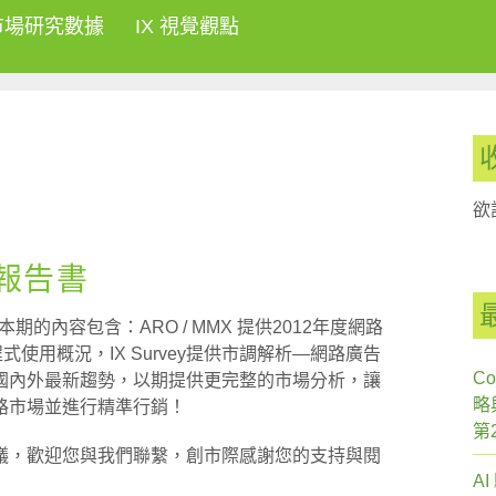
市場研究數據
IX 視覺觀點
欲
刊報告書
期的內容包含：ARO / MMX 提供2012年度網路
用程式使用概況，IX Survey提供市調解析—網路廣告
Co
國內外最新趨勢，以期提供更完整的市場分析，讓
略
路市場並進行精準行銷！
第
議，歡迎您與我們聯繫，創市際感謝您的支持與閱
A