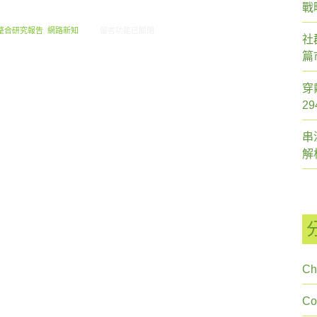
戰
在〈2013.01 創市際月刊報告書〉中
整合研究報告
,
網路新知
留言功能已關閉
社
篇
穿
2
串
解
Ch
C