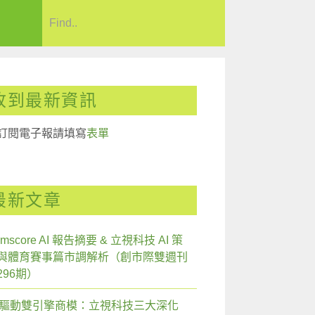
收到最新資訊
訂閱電子報請填寫
表單
最新文章
mscore AI 報告摘要 & 立視科技 AI 策
與體育賽事篇市調解析（創市際雙週刊
296期）
I 驅動雙引擎商模：立視科技三大深化