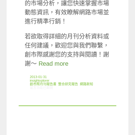
的市場分析，讓您快速掌握市場
動態資訊，有效瞭解網路市場並
進行精準行銷！
若欲取得詳細的月刊分析資料或
任何建議，歡迎您與我們聯繫，
創市際感謝您的支持與閱讀！謝
謝～
Read more
2013-01-31
insightxplorer
創市際月刊報告書
,
整合研究報告
,
網路新知
在〈2013.01 創市際月刊報告書〉中
留言功能已關閉