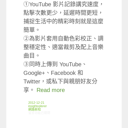
①YouTube 影片記錄講究速度，
點擊次數更少，延遲時間更短，
捕捉生活中的精彩時刻就是這麼
簡單。
②為影片套用自動色彩校正、調
整穩定性、適當裁剪及配上音樂
曲目。
③同時上傳到 YouTube、
Google+、Facebook 和
Twitter，或私下與親朋好友分
享。
Read more
2012-12-21
insightxplorer
網路新知
在〈12/13-12/19網路新聞〉中
留言功能已關閉