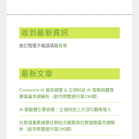
收到最新資訊
欲訂閱電子報請填寫
表單
最新文章
Comscore AI 報告摘要 & 立視科技 AI 策略與體育
賽事篇市調解析（創市際雙週刊第296期）
AI 驅動雙引擎商模：立視科技三大深化戰略導入
社群增量數據暨社群貼文觀察與社群服務篇市調解
析（創市際雙週刊第295期）