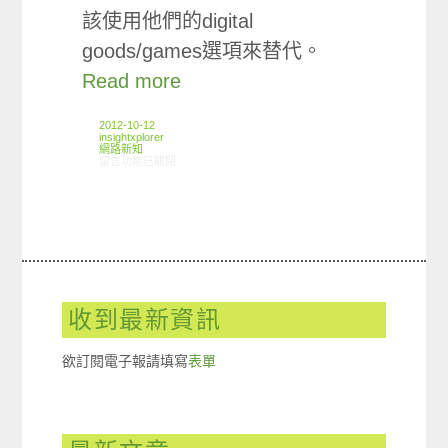
該使用他們的digital
goods/games選項來替代。
Read more
2012-10-12
insightxplorer
網路新知
在〈10/04-10/10網路新聞〉中
留言功能已關閉
收到最新資訊
欲訂閱電子報請填寫
表單