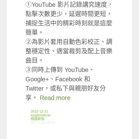
①YouTube 影片記錄講究速度，
點擊次數更少，延遲時間更短，
捕捉生活中的精彩時刻就是這麼
簡單。
②為影片套用自動色彩校正、調
整穩定性、適當裁剪及配上音樂
曲目。
③同時上傳到 YouTube、
Google+、Facebook 和
Twitter，或私下與親朋好友分
享。
Read more
2012-12-21
insightxplorer
網路新知
在〈12/13-12/19網路新聞〉中
留言功能已關閉