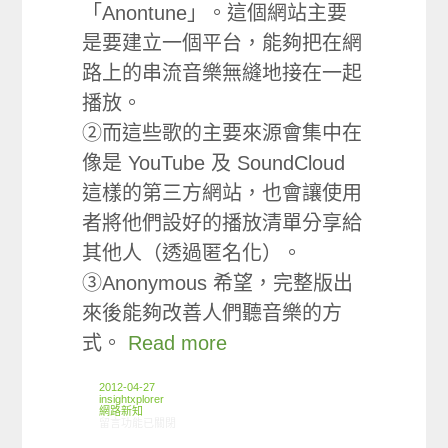
「Anontune」。這個網站主要
是要建立一個平台，能夠把在網
路上的串流音樂無縫地接在一起
播放。
②而這些歌的主要來源會集中在
像是 YouTube 及 SoundCloud
這樣的第三方網站，也會讓使用
者將他們設好的播放清單分享給
其他人（透過匿名化）。
③Anonymous 希望，完整版出
來後能夠改善人們聽音樂的方
式。
Read more
2012-04-27
insightxplorer
網路新知
在〈04/19-04/25網路新聞〉中
留言功能已關閉