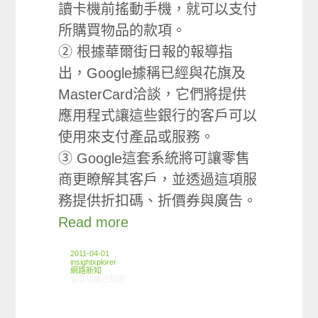
讀卡機前搖動手機，就可以支付
所購買物品的款項。
② 根據華爾街日報的報導指
出，Google據稱已經與花旗及
MasterCard洽談，它們將提供
應用程式讓這些銀行的客戶可以
使用來支付產品或服務。
③ Google這套系統將可讓零售
商更瞭解其客戶，並透過這項服
務提供折扣碼、折價券與廣告。
Read more
2011-04-01
insightxplorer
網路新知
在〈03/24-03/30網路新聞〉中
留言功能已關閉