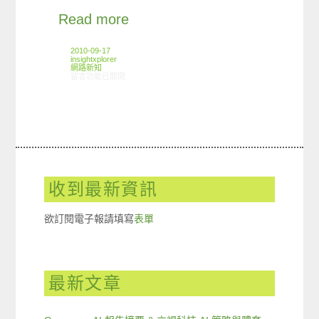
Read more
2010-09-17
insightxplorer
網路新知
在〈9/8-9/15 網路新聞〉中
留言功能已關閉
收到最新資訊
欲訂閱電子報請填寫
表單
最新文章