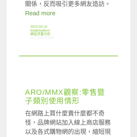
關係，反而吸引更多網友造訪。
Read more
2013-03-22
insightxplorer
網站流量分析
在〈ARO/MMX觀察:年假期間網路使用情形〉中
留言功能已關閉
ARO/MMX觀察:零售暨
子類別使用情形
在網路上買什麼賣什麼都不奇
怪，品牌網站加入線上商店服務
以及各式購物網的出現，縮短現