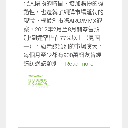
代人購物的時間、增加購物的機
動性，也造就了網購市場蓬勃的
現狀。根據創市際ARO/MMX觀
察，2012年2月至8月間零售類
別*到達率皆在77%以上（見圖
一），顯示該類別的市場廣大，
每個月至少都有900萬網友曾經
造訪過該類別。
Read more
2012-09-28
insightxplorer
網站流量分析
在〈ARO/MMX觀察:零售暨子類別使用情形〉中
留言功能已關閉