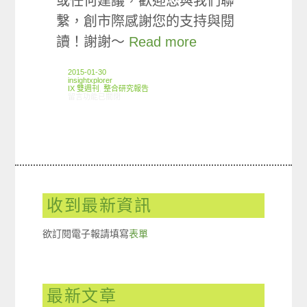
或任何建議，歡迎您與我們聯
繫，創市際感謝您的支持與閱
讀！謝謝～
Read more
2015-01-30
insightxplorer
IX 雙週刊
,
整合研究報告
在〈創市際雙週刊第三十四期 20150130〉中
留言功能已關閉
收到最新資訊
欲訂閱電子報請填寫
表單
最新文章