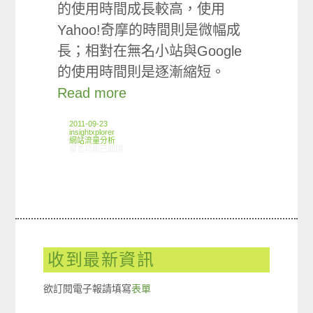
的使用時間成長較高，使用
Yahoo!奇摩的時間則是微幅成
長；相對在無名小站與Google
的使用時間則是逐漸縮短。
Read more
2011-09-23
insightxplorer
網站流量分析
在〈ARO觀察:網站使用時間觀察分析〉中
留言功能已關閉
收到最新資訊
欲訂閱電子報請填寫
表單