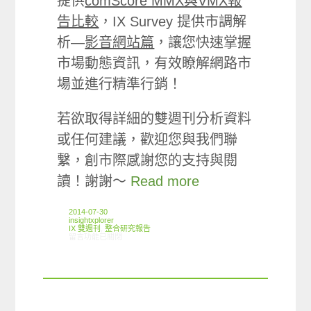
提供
comScore MMX與VMX報
告比較
，IX Survey 提供市調解
析—
影音網站篇
，讓您快速掌握
市場動態資訊，有效瞭解網路市
場並進行精準行銷！
若欲取得詳細的雙週刊分析資料
或任何建議，歡迎您與我們聯
繫，創市際感謝您的支持與閱
讀！謝謝～
Read more
2014-07-30
insightxplorer
IX 雙週刊
,
整合研究報告
在〈創市際雙週刊第二十二期 20140730〉中
留言功能已關閉