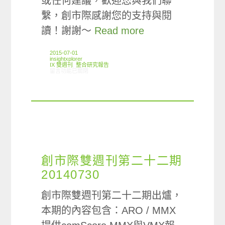
或任何建議，歡迎您與我們聯
繫，創市際感謝您的支持與閱
讀！謝謝～
Read more
2015-07-01
insightxplorer
IX 雙週刊
,
整合研究報告
在〈創市際雙週刊第四十三期 20150701〉中
留言功能已關閉
創市際雙週刊第二十二期
20140730
創市際雙週刊第二十二期出爐，
本期的內容包含：ARO / MMX