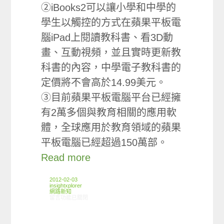
②iBooks2可以讓小學和中學的
學生以觸控的方式在蘋果平板電
腦iPad上閱讀教科書、看3D動
畫、互動視頻，並且實時更新教
科書的內容，中學電子教科書的
定價將不會高於14.99美元。
③目前蘋果平板電腦平台已經擁
有2萬多個與教育相關的應用軟
體，全球應用於教育領域的蘋果
平板電腦已經超過150萬部。
Read more
2012-02-03
insightxplorer
網路新知
在〈01/19-02/01網路新聞〉中
留言功能已關閉