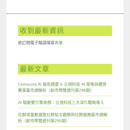
收到最新資訊
欲訂閱電子報請填寫
表單
最新文章
Comscore AI 報告摘要 & 立視科技 AI 策略與體育
賽事篇市調解析（創市際雙週刊第296期）
AI 驅動雙引擎商模：立視科技三大深化戰略導入
社群增量數據暨社群貼文觀察與社群服務篇市調解
析（創市際雙週刊第295期）