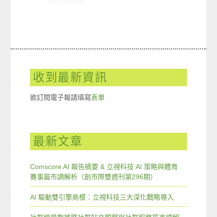
在〈創市際雙週刊第五十三期 20151130〉中
留言功能已關閉
收到最新資訊
欲訂閱電子報請填寫
表單
最新文章
Comscore AI 報告摘要 & 立視科技 AI 策略與體育
賽事篇市調解析（創市際雙週刊第296期）
AI 驅動雙引擎商模：立視科技三大深化戰略導入