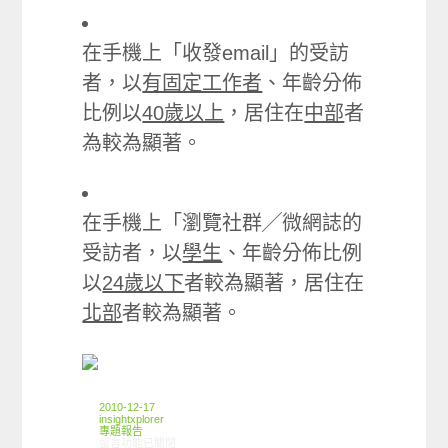
在手機上「收發email」的受訪
者，以
有固定工作者
、年齡分佈
比例以
40歲以上
，居住在
中部
者
為較為顯著。
在手機上「瀏覽社群╱微網誌的
受訪者，以
學生
、年齡分佈比例
以
24歲以下
者較為顯著，居住在
北部
者較為顯著。
2010-12-17
insightxplorer
專題報告
在〈創市際無線網路篇〉中
留言功能已關閉