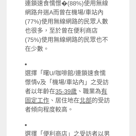
連鎖速食懦憬�(88%)使用無線
網路弁遄A而曾在機場/車站內
(77%)使用無線網路的民眾人數
也很多，至於曾在便利商店
(75%)使用無線網路的民眾也不
在少數。
選擇「曙U/咖啡館/連鎖速食懦
憬情v及「機場/車站內」之受訪
者以年齡在
35-39歲
、職業為
有
固定工作
、居住地在
北部
的受訪
者傾向程度較高。
選擇「便利商店」之受訪者以
男