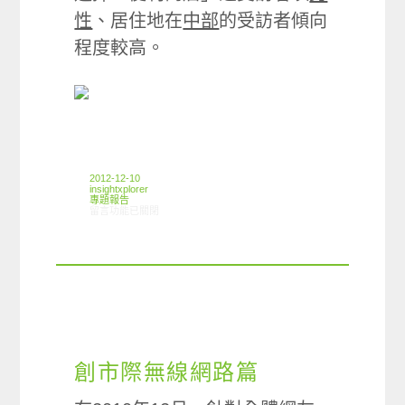
性
、居住地在
中部
的受訪者傾向
程度較高。
2012-12-10
insightxplorer
專題報告
在〈2012年12月 無線網路篇〉中
留言功能已關閉
創市際無線網路篇