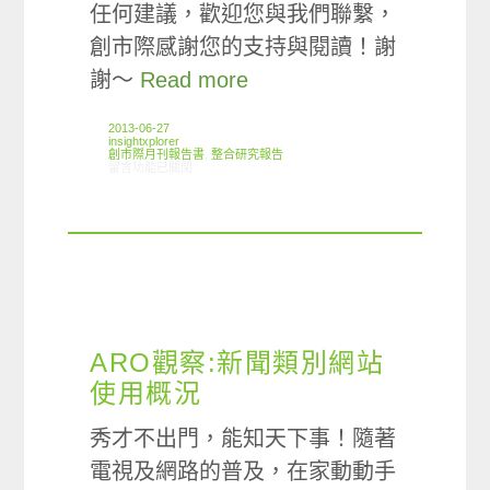
任何建議，歡迎您與我們聯繫，
創市際感謝您的支持與閱讀！謝
謝～
Read more
2013-06-27
insightxplorer
創市際月刊報告書
,
整合研究報告
在〈2013.06 創市際月刊報告書〉中
留言功能已關閉
ARO觀察:新聞類別網站
使用概況
秀才不出門，能知天下事！隨著
電視及網路的普及，在家動動手