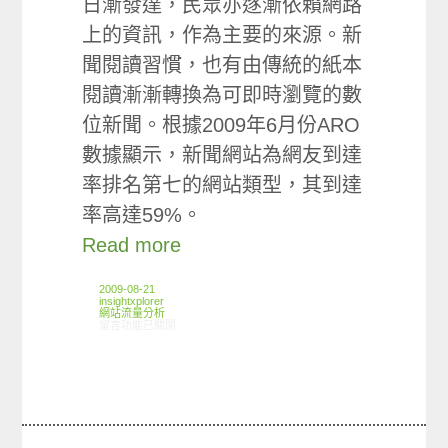
日漸發達，民眾亦逐漸依賴網路
上的資訊，作為主要的來源。新
聞閱讀習慣，也有由傳統的紙本
閱讀漸漸轉換為可即時瀏覽的數
位新聞。根據2009年6月份ARO
數據顯示，新聞網站為網友到達
率排名第七的網站類型，其到達
率高達59%。
Read more
2009-08-21
insightxplorer
網站流量分析
在〈ARO觀察：台灣地區新聞網站使用狀況〉中
留言功能已關閉