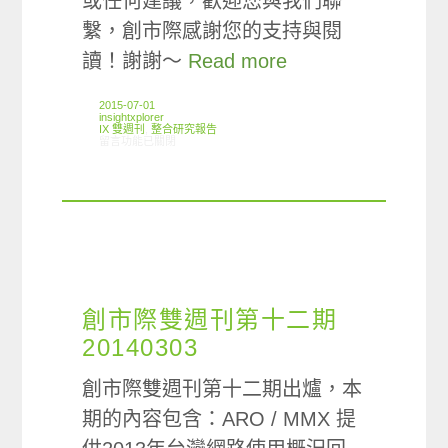
或任何建議，歡迎您與我們聯
繫，創市際感謝您的支持與閱
讀！謝謝～
Read more
2015-07-01
insightxplorer
IX 雙週刊
,
整合研究報告
在〈創市際雙週刊第四十三期 20150701〉中
留言功能已關閉
創市際雙週刊第十二期
20140303
創市際雙週刊第十二期出爐，本
期的內容包含：ARO / MMX 提