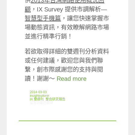
供
2013年台灣網路使用概況回
顧
，IX Survey 提供市調解析—
智慧型手機篇
，讓您快速掌握市
場動態資訊，有效瞭解網路市場
並進行精準行銷！
若欲取得詳細的雙週刊分析資料
或任何建議，歡迎您與我們聯
繫，創市際感謝您的支持與閱
讀！謝謝～
Read more
2014-03-03
insightxplorer
IX 雙週刊
,
整合研究報告
在〈創市際雙週刊第十二期 20140303〉中
留言功能已關閉