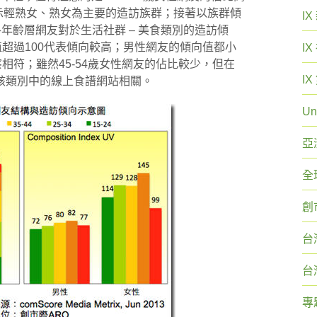
顯示輕熟女、熟女為主要的造訪族群；接著以族群傾
I
UV)觀察各年齡層網友對於生活社群 – 美食類別的造訪傾
值超過100代表傾向較高；男性網友的傾向值都小
I
相符；雖然45-54歲女性網友的佔比較少，但在
I
該類別中的線上食譜網站相關。
Un
亞
全
創
台
台
專