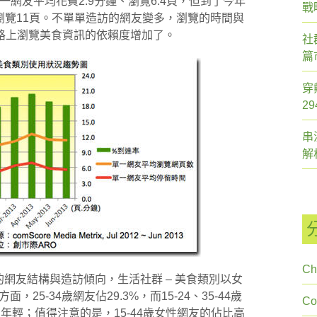
網友平均花費2.9分鐘、瀏覽6.4頁，但到了今年
戰
、瀏覽11頁。不單單造訪的網友變多，瀏覽的時間與
路上瀏覽美食資訊的依賴度增加了。
社
篇
穿
2
串
解
Ch
別的網友結構與造訪傾向，生活社群 – 美食類別以女
25-34歲網友佔29.3%，而15-24、35-44歲
C
年輕；值得注意的是，15-44歲女性網友的佔比高