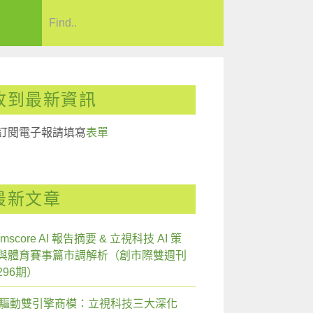
收到最新資訊
訂閱電子報請填寫
表單
最新文章
mscore AI 報告摘要 & 立視科技 AI 策
與體育賽事篇市調解析（創市際雙週刊
296期）
I 驅動雙引擎商模：立視科技三大深化