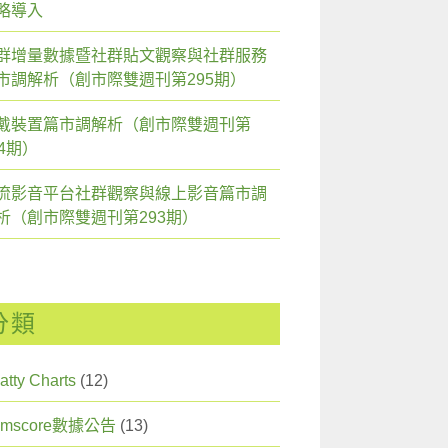
略導入
群增量數據暨社群貼文觀察與社群服務
市調解析（創市際雙週刊第295期）
戴裝置篇市調解析（創市際雙週刊第
94期）
流影音平台社群觀察與線上影音篇市調
析（創市際雙週刊第293期）
分類
atty Charts
(12)
omscore數據公告
(13)