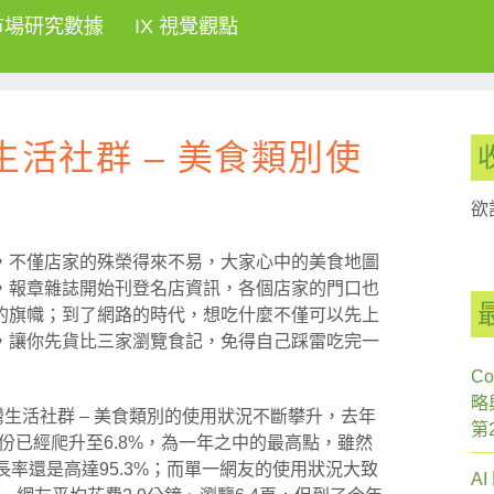
市場研究數據
IX 視覺觀點
:生活社群 – 美食類別使
欲
，不僅店家的殊榮得來不易，大家心中的美食地圖
，報章雜誌開始刊登名店資訊，各個店家的門口也
的旗幟；到了網路的時代，想吃什麼不僅可以先上
，讓你先貨比三家瀏覽食記，免得自己踩雷吃完一
Co
略
灣生活社群 – 美食類別的使用狀況不斷攀升，去年
第
月份已經爬升至6.8%，為一年之中的最高點，雖然
長率還是高達95.3%；而單一網友的使用狀況大致
A