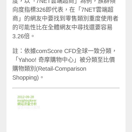
度，以「7NET雲端超商」為例，族群傾
向度指標326即代表，在「7NET雲端超
商」的網友中要找到零售類別重度使用者
的可能性比在全體網友中尋找還要容易
3.26倍。
註：依據comScore CFD全球一致分類，
「Yahoo! 奇摩購物中心」被分類至比價
購物類別(Retail-Comparison
Shopping)。
2012-09-28
insightxplorer
網站流量分析
在〈ARO/MMX觀察:零售暨子類別使用情形〉中
留言功能已關閉