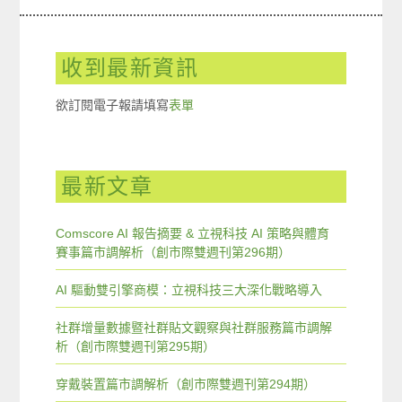
收到最新資訊
欲訂閱電子報請填寫
表單
最新文章
Comscore AI 報告摘要 & 立視科技 AI 策略與體育
賽事篇市調解析（創市際雙週刊第296期）
AI 驅動雙引擎商模：立視科技三大深化戰略導入
社群增量數據暨社群貼文觀察與社群服務篇市調解
析（創市際雙週刊第295期）
穿戴裝置篇市調解析（創市際雙週刊第294期）