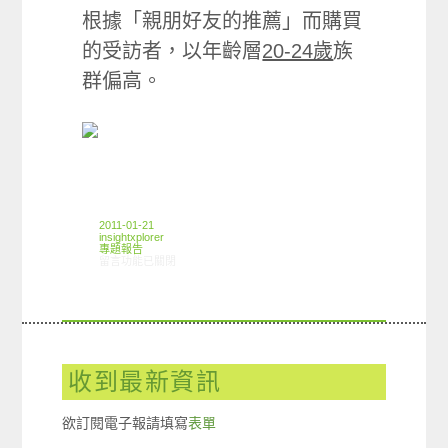
根據「親朋好友的推薦」而購買
的受訪者，以年齡層
20-24歲
族
群偏高。
2011-01-21
insightxplorer
專題報告
在〈創市際香氛產品篇〉中
留言功能已關閉
收到最新資訊
欲訂閱電子報請填寫
表單