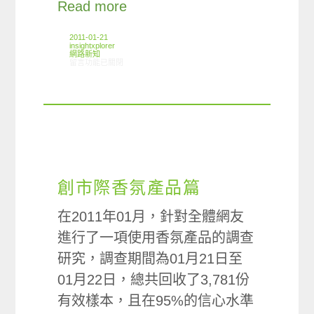
Read more
2011-01-21
insightxplorer
網路新知
在〈01/13-01/19網路新聞〉中
留言功能已關閉
創市際香氛產品篇
在2011年01月，針對全體網友
進行了一項使用香氛產品的調查
研究，調查期間為01月21日至
01月22日，總共回收了3,781份
有效樣本，且在95%的信心水準