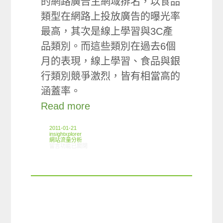
的網路廣告主網域排名，以食品
類型在網路上投放廣告的曝光率
最高，其次是線上學習與3C產
品類別。而這些類別在過去6個
月的表現，線上學習、食品與銀
行類別競爭激烈，皆有相當高的
涵蓋率。
Read more
2011-01-21
insightxplorer
網站流量分析
在〈ARO觀察：網路廣告曝光狀況〉中
留言功能已關閉