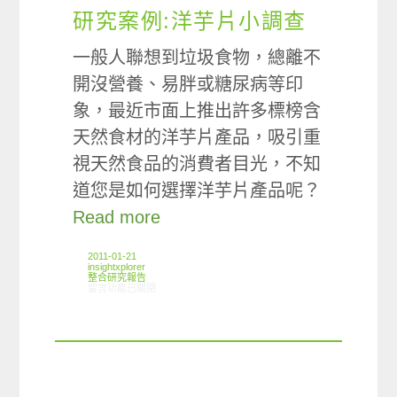
研究案例:洋芋片小調查
一般人聯想到垃圾食物，總離不
開沒營養、易胖或糖尿病等印
象，最近市面上推出許多標榜含
天然食材的洋芋片產品，吸引重
視天然食品的消費者目光，不知
道您是如何選擇洋芋片產品呢？
Read more
2011-01-21
insightxplorer
整合研究報告
在〈研究案例:洋芋片小調查〉中
留言功能已關閉