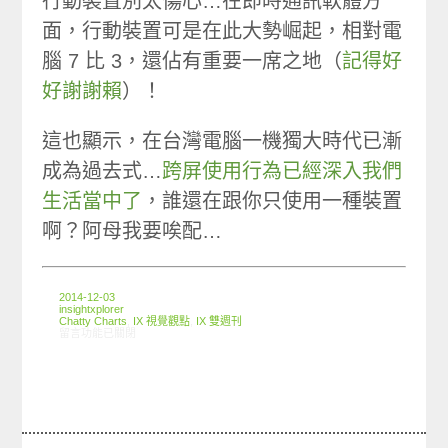
行動裝置別太傷心…在即時通訊軟體方
面，行動裝置可是在此大勢崛起，相對電
腦 7 比 3，還佔有重要一席之地（
記得好
好謝謝賴
）！
這也顯示，在台灣電腦一機獨大時代已漸
成為過去式…
跨屏使用行為已經深入我們
生活當中了
，誰還在跟你只使用一種裝置
啊？阿母我要唉配…
2014-12-03
insightxplorer
Chatty Charts
,
IX 視覺觀點
,
IX 雙週刊
在〈Chatty Charts: 行動裝置與電腦爭寵？〉中
留言功能已關閉