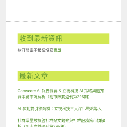
收到最新資訊
欲訂閱電子報請填寫
表單
最新文章
Comscore AI 報告摘要 & 立視科技 AI 策略與體育
賽事篇市調解析（創市際雙週刊第296期）
AI 驅動雙引擎商模：立視科技三大深化戰略導入
社群增量數據暨社群貼文觀察與社群服務篇市調解
析（創市際雙週刊第295期）