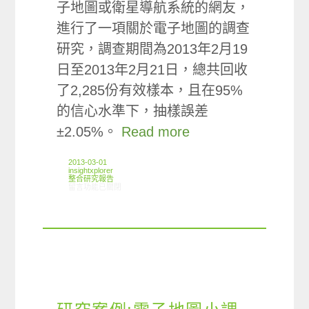
子地圖或衛星導航系統的網友，
進行了一項關於電子地圖的調查
研究，調查期間為2013年2月19
日至2013年2月21日，總共回收
了2,285份有效樣本，且在95%
的信心水準下，抽樣誤差
±2.05%。
Read more
2013-03-01
insightxplorer
整合研究報告
在〈研究案例:電子地圖小調查〉中
留言功能已關閉