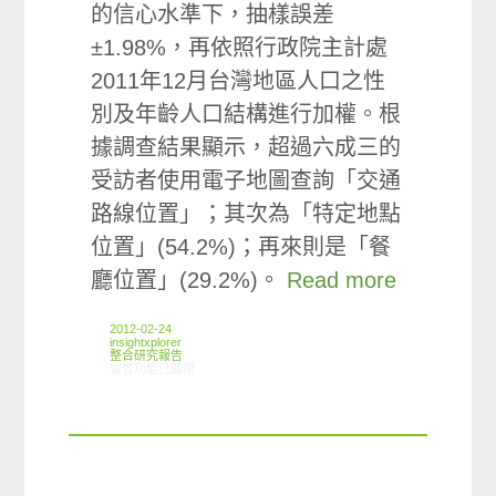
的信心水準下，抽樣誤差
±1.98%，再依照行政院主計處
2011年12月台灣地區人口之性
別及年齡人口結構進行加權。根
據調查結果顯示，超過六成三的
受訪者使用電子地圖查詢「交通
路線位置」；其次為「特定地點
位置」(54.2%)；再來則是「餐
廳位置」(29.2%)。
Read more
2012-02-24
insightxplorer
整合研究報告
在〈研究案例:電子地圖小調查〉中
留言功能已關閉