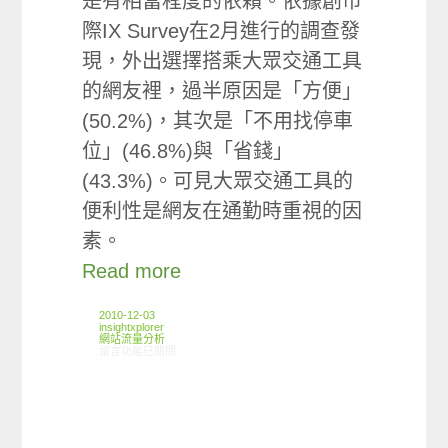
是有相當程度的依賴。依據創市
際IX Survey在2月進行的調查發
現，外出選擇搭乘大眾交通工具
的網友裡，過半原因是「方便」
(50.2%)，其次是「不用找停車
位」(46.8%)與「省錢」
(43.3%)。可見大眾交通工具的
便利性是網友在通勤時重視的因
素。
Read more
2010-12-03
insightxplorer
網站流量分析
在〈[ARO觀察]交通運輸網站使用狀況〉中
留言功能已關閉