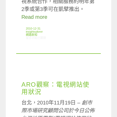
視系統合作，相關服務約明年第
2季或第3季可在凱擘推出。
Read more
2010-12-31
insightxplorer
網路新知
在〈12/23-12/29網路新聞〉中
留言功能已關閉
ARO觀察：電視網站使
用狀況
台北，2010年11月19日 –
創市
際市場研究顧問公司於今日公佈