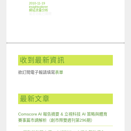
2010-11-19
insightxplorer
網站流量分析
在〈ARO觀察：電視網站使用狀況〉中
留言功能已關閉
收到最新資訊
欲訂閱電子報請填寫
表單
最新文章
Comscore AI 報告摘要 & 立視科技 AI 策略與體育
賽事篇市調解析（創市際雙週刊第296期）