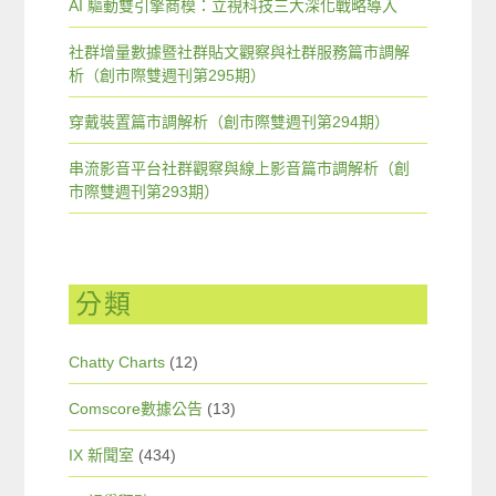
AI 驅動雙引擎商模：立視科技三大深化戰略導入
社群增量數據暨社群貼文觀察與社群服務篇市調解
析（創市際雙週刊第295期）
穿戴裝置篇市調解析（創市際雙週刊第294期）
串流影音平台社群觀察與線上影音篇市調解析（創
市際雙週刊第293期）
分類
Chatty Charts
(12)
Comscore數據公告
(13)
IX 新聞室
(434)