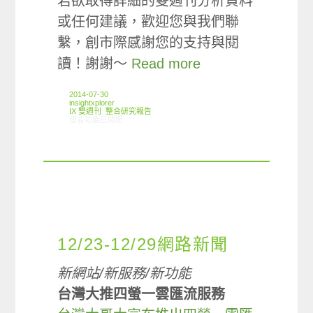
若欲取得詳細的雙週刊分析資料
或任何建議，歡迎您與我們聯
繫，創市際感謝您的支持與閱
讀！謝謝～
Read more
2014-07-30
insightxplorer
IX 雙週刊
,
整合研究報告
在〈創市際雙週刊第二十二期 20140730〉中
留言功能已關閉
12/23-12/29網路新聞
新網站/新服務/新功能
台灣大推四螢一雲匯流服務