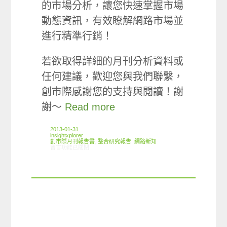
的市場分析，讓您快速掌握市場
動態資訊，有效瞭解網路市場並
進行精準行銷！
若欲取得詳細的月刊分析資料或
任何建議，歡迎您與我們聯繫，
創市際感謝您的支持與閱讀！謝
謝～
Read more
2013-01-31
insightxplorer
創市際月刊報告書
,
整合研究報告
,
網路新知
在〈2013.01 創市際月刊報告書〉中
留言功能已關閉