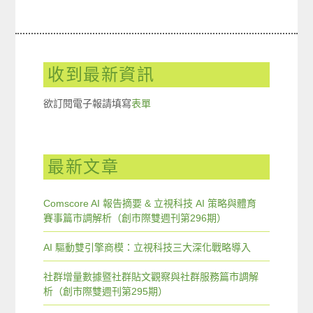
收到最新資訊
欲訂閱電子報請填寫
表單
最新文章
Comscore AI 報告摘要 & 立視科技 AI 策略與體育
賽事篇市調解析（創市際雙週刊第296期）
AI 驅動雙引擎商模：立視科技三大深化戰略導入
社群增量數據暨社群貼文觀察與社群服務篇市調解
析（創市際雙週刊第295期）