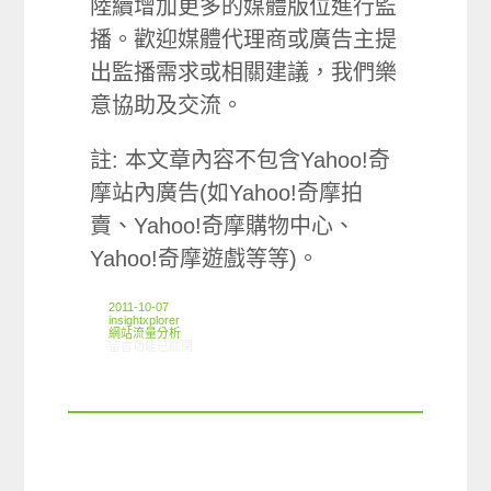
陸續增加更多的媒體版位進行監
播。歡迎媒體代理商或廣告主提
出監播需求或相關建議，我們樂
意協助及交流。
註: 本文章內容不包含Yahoo!奇
摩站內廣告(如Yahoo!奇摩拍
賣、Yahoo!奇摩購物中心、
Yahoo!奇摩遊戲等等)。
2011-10-07
insightxplorer
網站流量分析
在〈ARO觀察：ARO Media+網路媒體監播Yahoo!奇摩首頁廣告曝光狀
留言功能已關閉