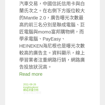
汽車交易，中國信託信用卡與白
蘭氏次之。在右側下方版位較大
的Mantle 2.0，廣告曝光次數最
高的前三名分別是聯成電腦、巨
匠電腦與momo富邦購物網，而
學承電腦、PayEasy、
HEINEKEN海尼根也是曝光次數
較高的廣告主。資料顯示，線上
學習業者注重網路行銷，網路廣
告投放狀況高。
Read more
2011-08-26
insightxplorer
網站流量分析
在〈ARO觀察:ARO Media+網路媒體監播Yahoo!奇摩首頁廣告曝光狀況
留言功能已關閉