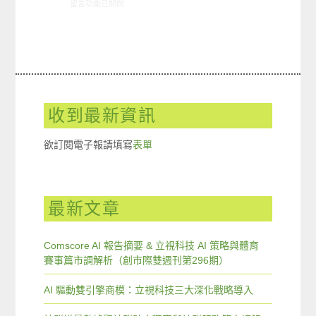
在〈11/10-11/16網路新聞〉中
留言功能已關閉
收到最新資訊
欲訂閱電子報請填寫
表單
最新文章
Comscore AI 報告摘要 & 立視科技 AI 策略與體育
賽事篇市調解析（創市際雙週刊第296期）
AI 驅動雙引擎商模：立視科技三大深化戰略導入