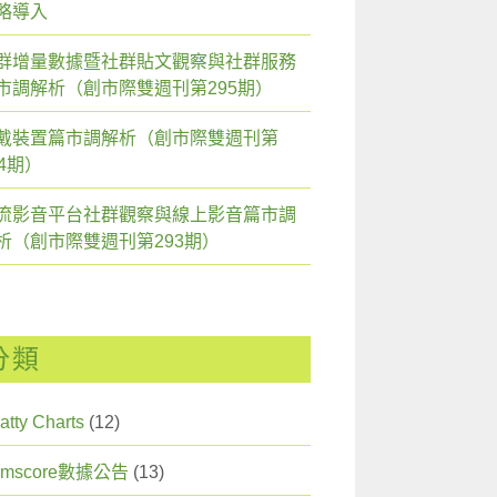
略導入
群增量數據暨社群貼文觀察與社群服務
市調解析（創市際雙週刊第295期）
戴裝置篇市調解析（創市際雙週刊第
94期）
流影音平台社群觀察與線上影音篇市調
析（創市際雙週刊第293期）
分類
atty Charts
(12)
omscore數據公告
(13)