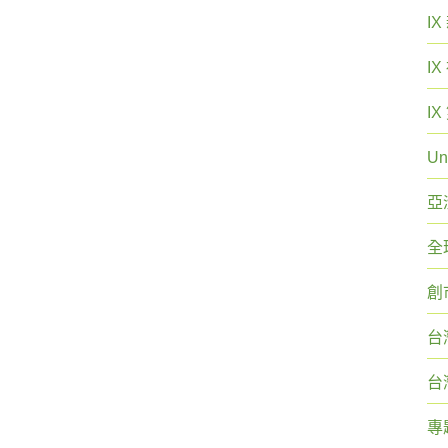
I
I
I
Un
亞
全
創
台
台
專