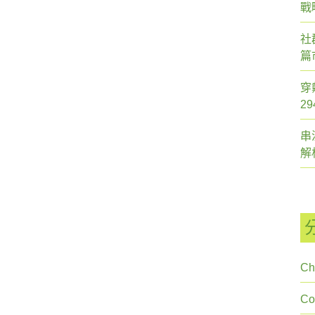
戰
社
篇
穿
2
串
解
Ch
C