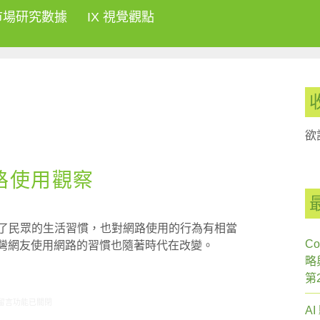
市場研究數據
IX 視覺觀點
欲
網路使用觀察
響了民眾的生活習慣，也對網路使用的行為有相當
Co
台灣網友使用網路的習慣也隨著時代在改變。
略
第
在〈ARO觀察-2010年網路使用觀察〉中
留言功能已關閉
A