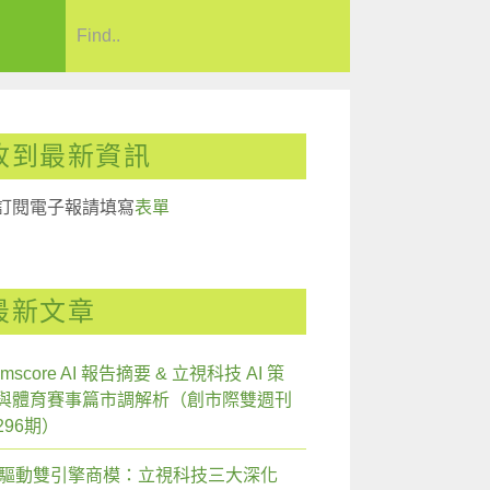
收到最新資訊
訂閱電子報請填寫
表單
最新文章
mscore AI 報告摘要 & 立視科技 AI 策
與體育賽事篇市調解析（創市際雙週刊
296期）
I 驅動雙引擎商模：立視科技三大深化