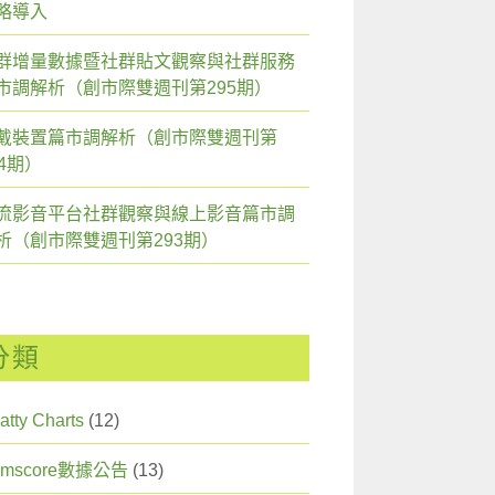
略導入
群增量數據暨社群貼文觀察與社群服務
市調解析（創市際雙週刊第295期）
戴裝置篇市調解析（創市際雙週刊第
94期）
流影音平台社群觀察與線上影音篇市調
析（創市際雙週刊第293期）
分類
atty Charts
(12)
omscore數據公告
(13)