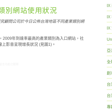
I
業類別網站使用狀況
I
研究顧問公司於今日公佈台灣地區不同產業類別網
I
，2009年到達率最高的產業類別為入口網站，社
Un
上影音呈現增長狀況 (見圖1)。
亞
全
在〈ARO觀察：不同產業類別網站使用狀況〉中
留言功能已關閉
創
台
台
專