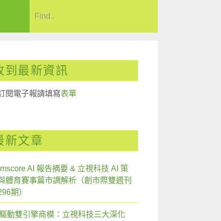
收到最新資訊
訂閱電子報請填寫
表單
最新文章
mscore AI 報告摘要 & 立視科技 AI 策
與體育賽事篇市調解析（創市際雙週刊
296期）
I 驅動雙引擎商模：立視科技三大深化