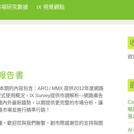
市場研究數據
IX 視覺觀點
欲
刊報告書
期的內容包含：ARO / MMX 提供2012年度網路
用程式使用概況，IX Survey提供市調解析—網路廣告
Co
國內外最新趨勢，以期提供更完整的市場分析，讓
略
路市場並進行精準行銷！
第
議，歡迎您與我們聯繫，創市際感謝您的支持與閱
A