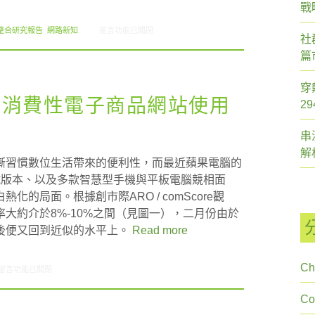
戰
在〈2013.01 創市際月刊報告書〉中
整合研究報告
,
網路新知
留言功能已關閉
社
篇
穿
e觀察:消費性電子商品網站使用
2
串
解
漸習慣數位生活帶來的便利性，而最近蘋果電腦的
 8釋出測試版本、以及多款智慧型手機與平板電腦競相面
的局面。根據創市際ARO / comScore觀
大約介於8%-10%之間（見圖一），二月份由於
後便又回到近似的水平上。
Read more
Ch
在〈ARO/comScore觀察:消費性電子商品網站使用者網路使用情形〉中
留言功能已關閉
C