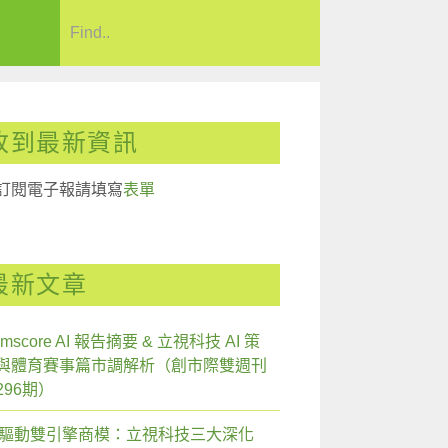
收到最新資訊
訂閱電子報請填寫
表單
最新文章
mscore AI 報告摘要 & 立視科技 AI 策
與體育賽事篇市調解析（創市際雙週刊
296期）
I 驅動雙引擎商模：立視科技三大深化