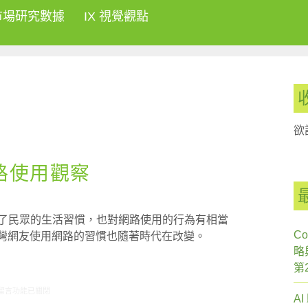
市場研究數據
IX 視覺觀點
欲
網路使用觀察
響了民眾的生活習慣，也對網路使用的行為有相當
Co
台灣網友使用網路的習慣也隨著時代在改變。
略
第
在〈ARO觀察-2010年網路使用觀察〉中
留言功能已關閉
A