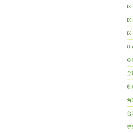
I
I
I
Un
亞
全
創
台
台
專