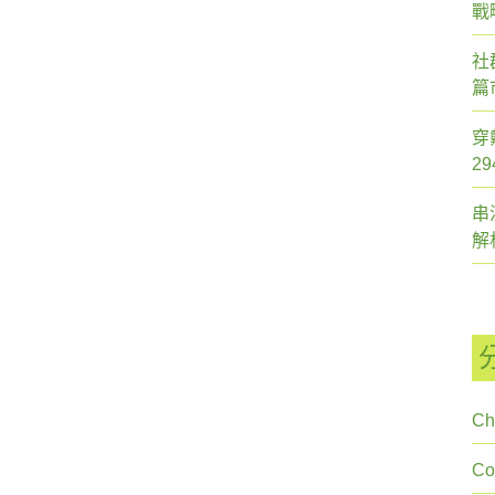
戰
社
篇
穿
2
串
解
Ch
C