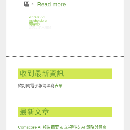
區。
Read more
2013-06-21
insightxplorer
網路新知
在〈06/13-06/19網路新聞〉中
留言功能已關閉
收到最新資訊
欲訂閱電子報請填寫
表單
最新文章
Comscore AI 報告摘要 & 立視科技 AI 策略與體育